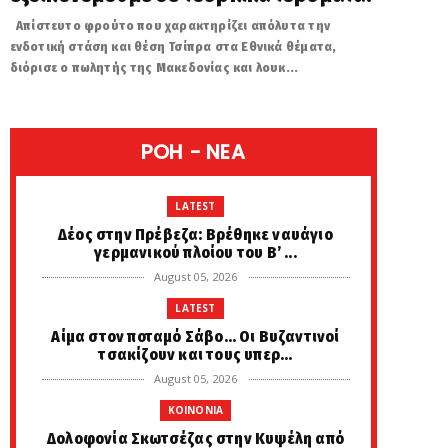
Απίστευτο φρούτο που χαρακτηρίζει απόλυτα την
ενδοτική στάση και θέση Τσίπρα στα Εθνικά θέματα,
διόρισε ο πωλητής της Μακεδονίας και λουκ...
POH - NEA
LATEST
Δέος στην Πρέβεζα: Βρέθηκε ναυάγιο
γερμανικού πλοίου του Β’ ...
August 05, 2026
LATEST
Αίμα στον ποταμό Σάβο… Οι Βυζαντινοί
τσακίζουν και τους υπερ...
August 05, 2026
KOINONIA
Δολοφονία Σκωτσέζας στην Κυψέλη από