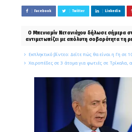
Facebook
Twitter
Linkedin
Ο Μπενιαμίν Νετανιάχου δήλωσε σήμερα στ
αντιμετωπίζει με απόλυτη σοβαρότητα τη ρη
Εκπληκτικό βίντεο: Δείτε πώς θα είναι η Γη σε 
Χειροπέδες σε 3 άτομα για φωτιές σε Τρίκαλα, 