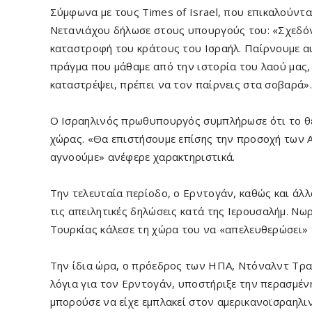
Σύμφωνα με τους Times of Israel, που επικαλούντ
Νετανιάχου δήλωσε στους υπουργούς του: «Σχεδόν
καταστροφή του κράτους του Ισραήλ. Παίρνουμε αυ
πράγμα που μάθαμε από την ιστορία του λαού μας, 
καταστρέψει, πρέπει να τον παίρνεις στα σοβαρά».
Ο Ισραηλινός πρωθυπουργός συμπλήρωσε ότι το θέ
χώρας. «Θα επιστήσουμε επίσης την προσοχή των Α
αγνοούμε» ανέφερε χαρακτηριστικά.
Την τελευταία περίοδο, ο Ερντογάν, καθώς και άλλ
τις απειλητικές δηλώσεις κατά της Ιερουσαλήμ. Ν
Τουρκίας κάλεσε τη χώρα του να «απελευθερώσει» 
Την ίδια ώρα, ο πρόεδρος των ΗΠΑ, Ντόναλντ Τραμ
λόγια για τον Ερντογάν, υποστήριξε την περασμέ
μπορούσε να είχε εμπλακεί στον αμερικανοϊσραηλι