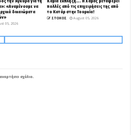
ρος την Άγκυρα για τη
Καμιά έκπληξη.... Η Χαμάς μεταφέρει
α»: «Αναμένουμε να
πολλές από τις επιχειρήσεις της από
αρχικά δικαιώματα
το Κατάρ στην Τουρκία!
ών»
ΣΤΟΧΟΣ
August 05, 2026
st 05, 2026
αναρτήσει σχόλιο.