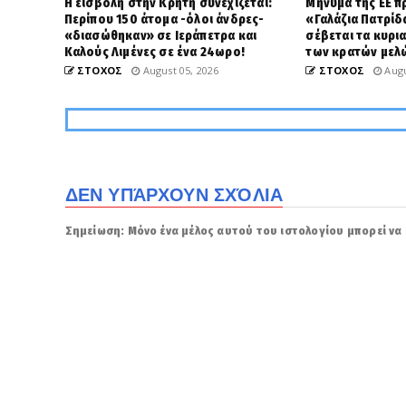
Η εισβολή στην Κρήτη συνεχίζεται:
Μήνυμα της ΕΕ π
Περίπου 150 άτομα -όλοι άνδρες-
«Γαλάζια Πατρίδ
«διασώθηκαν» σε Ιεράπετρα και
σέβεται τα κυρι
Καλούς Λιμένες σε ένα 24ωρο!
των κρατών μελ
ΣΤΟΧΟΣ
August 05, 2026
ΣΤΟΧΟΣ
Augu
ΔΕΝ ΥΠΆΡΧΟΥΝ ΣΧΌΛΙΑ
Σημείωση: Μόνο ένα μέλος αυτού του ιστολογίου μπορεί να 