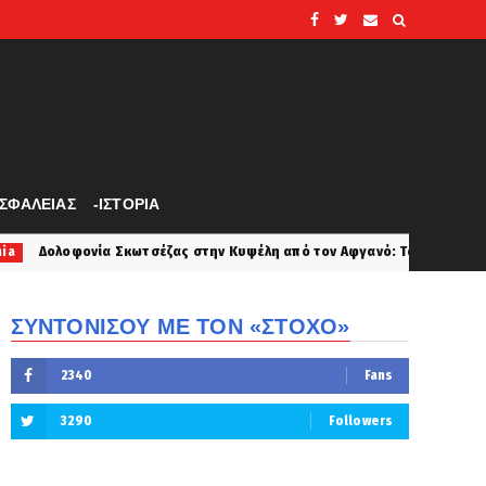
ΑΣΦΑΛΕΙΑΣ
-ΙΣΤΟΡΙΑ
κωτσέζας στην Κυψέλη από τον Αφγανό: Τα δύο σενάρια που εξετάζουν ο
ΣΥΝΤΟΝΙΣΟΥ ΜΕ ΤΟΝ «ΣΤΟΧΟ»
2340
Fans
3290
Followers