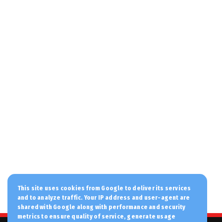
August 05, 2026
PERIVALLON
Συναγερμός στο Λονδίνο: Επίθεση με
μαχαίρι στο Κόβεντ Γκάρντ...
August 05, 2026
LATEST
Τεχνητή Νοημοσύνη: Μοντέλα των OpenAI
και Anthropic επιχείρη...
August 05, 2026
STOXOS
Να δηλώσουν «Greek Orthodox» και την
Ελληνική καταγωγή τους ...
August 05, 2026
LATEST
Ήταν 5 Αυγούστου του 1917 όταν ξέσπασε
This site uses cookies from Google to deliver its services
η μεγαλύτερη πυρκαγιά...
and to analyze traffic. Your IP address and user-agent are
shared with Google along with performance and security
August 05, 2026
metrics to ensure quality of service, generate usage