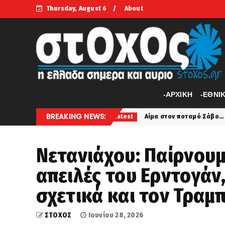
Thursday, August 6
About
-APXIKH
-ΕΘΝΙ
BREAKING NEWS:
ή κατάσταση
Αίμα στον ποταμό Σάβο… Οι Βυζαντινοί τσ
latest
Νετανιάχου: Παίρνουμ
απειλές του Ερντογάν
σχετικά και τον Τραμ
ΣΤΟΧΟΣ
Ιουνίου 28, 2026