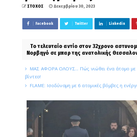
ΣΤΟΧΟΣ
Δεκεμβρίου 30, 2023
Facebook
Twitter
Linkedin
Το τελευταίο αντίο στον 32χρονο αστυνο
Νορβηγό σε μπαρ της ανατολικής Θεσσαλονί
ΜΑΣ ΑΦΟΡΑ ΟΛΟΥΣ... Πώς νιώθει ένα άτομο με Α
βίντεο!
FLAME: Ισοδύναμη με 6 ατομικές βόμβες η ενέργ