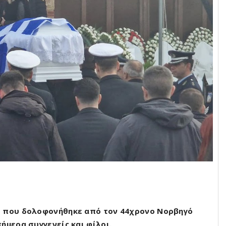
ό που δολοφονήθηκε από τον 44χρονο Νορβηγό
ήμερα συγγενείς και φίλοι.