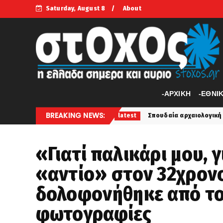
Saturday, August 8
About
-APXIKH
-ΕΘΝΙ
BREAKING NEWS:
οπλέγματα
Σπουδαία αρχαιολογική ανακάλυψη στην Άσπ
latest
«Γιατί παλικάρι μου, γ
«αντίο» στον 32χρον
δολοφονήθηκε από τον
φωτογραφίες