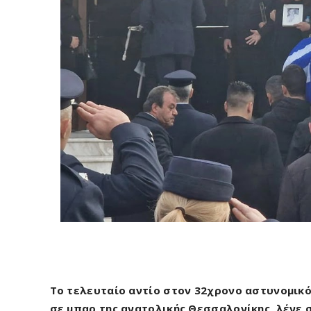
Το τελευταίο αντίο στον 32χρονο αστυνομικ
σε μπαρ της ανατολικής Θεσσαλονίκης, λένε σ