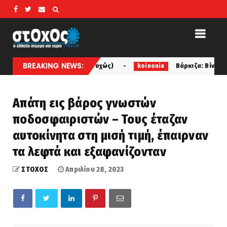
BREAKING NEWS:
ν ρίξει... (ευτυχώς)
Βάρκιζα: Βίντεο ντοκουμέντο 
koinonia
Απάτη εις βάρος γνωστών
ποδοσφαιριστών – Τους έταζαν
αυτοκίνητα στη μισή τιμή, έπαιρναν
τα λεφτά και εξαφανίζονταν
ΣΤΟΧΟΣ
Απριλίου 28, 2023