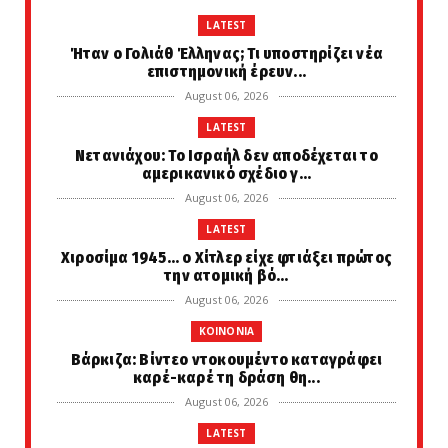
LATEST
Ήταν ο Γολιάθ Έλληνας; Τι υποστηρίζει νέα
επιστημονική έρευν...
August 06, 2026
LATEST
Νετανιάχου: Το Ισραήλ δεν αποδέχεται το
αμερικανικό σχέδιο γ...
August 06, 2026
LATEST
Χιροσίμα 1945... ο Χίτλερ είχε φτιάξει πρώτος
την ατομική βό...
August 06, 2026
KOINONIA
Βάρκιζα: Βίντεο ντοκουμέντο καταγράφει
καρέ-καρέ τη δράση θη...
August 06, 2026
LATEST