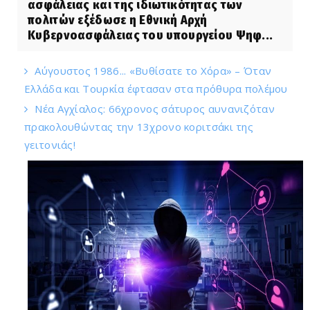
ασφάλειας και της ιδιωτικότητας των
πολιτών εξέδωσε η Εθνική Αρχή
Κυβερνοασφάλειας του υπουργείου Ψηφ...
Αύγουστος 1986... «Βυθίσατε το Χόρα» – Όταν
Ελλάδα και Τουρκία έφτασαν στα πρόθυρα πολέμου
Νέα Αγχίαλος: 66χρονος σάτυρος αυνανιζόταν
πρακολουθώντας την 13χρονο κοριτσάκι της
γειτονιάς!