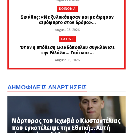
KOINONIA
Σκιάθος: «Με ξυλοκόπησαν και με άφησαν
αιμόφυρτο στον δρόμο»...
August 08, 2026
LATEST
Όταν η υπόθεση Σκιαδόπουλου συγκλόνισε
την Ελλάδα... Σκότωσε...
August 08, 2026
STOXOS
Γλυπτά του Παρθενώνα: Άδωνις και
Κυρανάκης ζητούν την παρέμβ...
ΔΗΜΟΦΙΛΕΊΣ ΑΝΑΡΤΉΣΕΙΣ
August 08, 2026
LATEST
Συγκλονιστική προφητεία: Θα γίνονται
πόλεμοι παντού – Η Ελλά...
Μάρτυρας του Ιεχωβά ο Κωσταντέλιας
August 08, 2026
που εγκατέλειψε την Εθνική... Αυτή
ETHNIKA