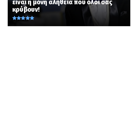
είναι η μόνη αλήθεια που όλοι σας
Η Τουρκία επιχειρεί νέο «γκριζάρισμα» στο
κρύβουν!
Αιγαίο και προκαλε...
August 08, 2026
LATEST
Όταν ελληνικό Mirage 2000-5 γλέντησε
Τούρκο πιλότο στο Αιγαί...
August 08, 2026
PERIVALLON
Οργανισμός Ισλαμικής Συνεργασίας:
«Πυλώνας ασφάλειας» η αμυν...
August 08, 2026
LATEST
Αύγουστος 1986... «Βυθίσατε το Χόρα» –
Όταν Ελλάδα και Τουρκ...
August 08, 2026
KOINONIA
Νέα Αγχίαλος: 66χρονος σάτυρος αυνανιζόταν
πρακολουθώντας τη...