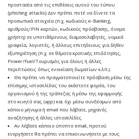
προστασία από τις επιθέσεις αυτού του τύπου
(phishing attacks):Δεν πρέπει ποτέ να δίνετε τα
προσωπικά στοιχεία (π.χ. κωδικούς e-Βanking,
αριθμούς/PIN καρτών, κωδικούς πρόσβασης, όνομα
χρήστη) σε υποτιθέμενους διαμεσολαβητές, νομικά
γραφεία, λογιστές, ή άλλους επιτήδειους για δήθεν
εξυπηρέτηση (π.χ. σε θέματα κρατικής επιδότησης,
Power/Fuel/Τουρισμός για όλους ή άλλες
περιπτώσεις όπως ενοικίαση δωματίων κ.λπ.).
Θα πρέπει να πραγματοποιείτε πρόσβαση μέσω της
επίσημης ιστοσελίδας του εκάστοτε φορέα, του
οργανισμού ή της τράπεζας ή μέσω της εφαρμογής
στο κινητό σας (app) και όχι μέσω συνδέσμων από
κάποιο μήνυμα ή email που λάβατε, μηχανές
αναζήτησης ή άλλες ιστοσελίδες.
Αν λάβατε κάποιο ύποπτο email, προτού
ενεργήσετε θα πρέπει να επικοινωνήσετε με τους