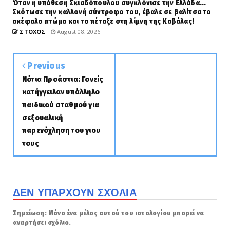
Όταν η υπόθεση Σκιαδόπουλου συγκλόνισε την Ελλάδα...
Σκότωσε την καλλονή σύντροφο του, έβαλε σε βαλίτσα το
ακέφαλο πτώμα και το πέταξε στη λίμνη της Καβάλας!
ΣΤΟΧΟΣ
August 08, 2026
Previous
Νότια Προάστια: Γονείς
κατήγγειλαν υπάλληλο
παιδικού σταθμού για
σεξουαλική
παρενόχληση του γιου
τους
ΔΕΝ ΥΠΆΡΧΟΥΝ ΣΧΌΛΙΑ
Σημείωση: Μόνο ένα μέλος αυτού του ιστολογίου μπορεί να
αναρτήσει σχόλιο.