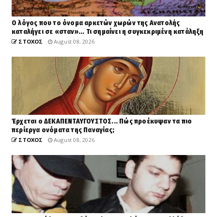
Ο λόγος που το όνομα αρκετών χωρών της Ανατολής
καταλήγει σε «σταν»... Τι σημαίνει η συγκεκριμένη κατάληξη
ΣΤΟΧΟΣ
August 08, 2026
Έρχεται ο ΔΕΚΑΠΕΝΤΑΥΓΟΥΣΤΟΣ... Πώς προέκυψαν τα πιο
περίεργα ονόματα της Παναγίας;
ΣΤΟΧΟΣ
August 08, 2026