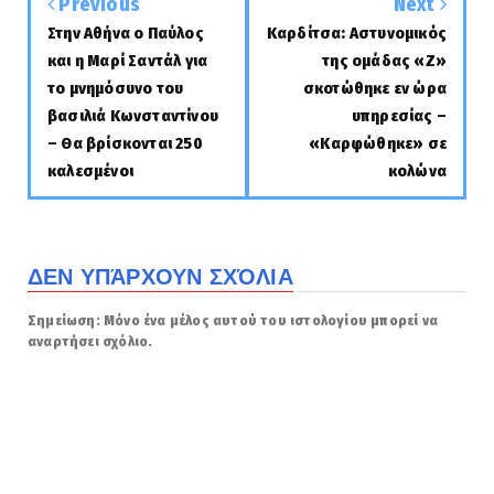
Previous
Next
Στην Αθήνα ο Παύλος
Καρδίτσα: Αστυνομικός
και η Μαρί Σαντάλ για
της ομάδας «Ζ»
το μνημόσυνο του
σκοτώθηκε εν ώρα
βασιλιά Κωνσταντίνου
υπηρεσίας –
– Θα βρίσκονται 250
«Καρφώθηκε» σε
καλεσμένοι
κολώνα
ΔΕΝ ΥΠΆΡΧΟΥΝ ΣΧΌΛΙΑ
Σημείωση: Μόνο ένα μέλος αυτού του ιστολογίου μπορεί να
αναρτήσει σχόλιο.