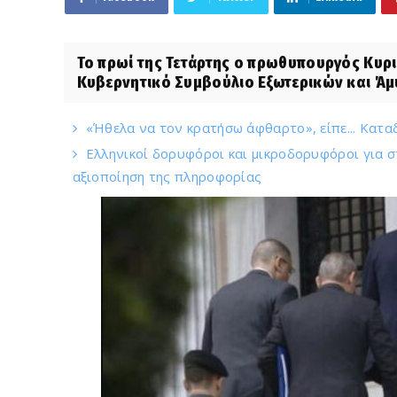
Το πρωί της Τετάρτης ο πρωθυπουργός Κυρι
Κυβερνητικό Συμβούλιο Εξωτερικών και Άμυ
«Ήθελα να τον κρατήσω άφθαρτο», είπε... Κατα
Ελληνικοί δορυφόροι και μικροδορυφόροι για σ
αξιοποίηση της πληροφορίας