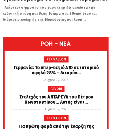
Απίστευτο φρούτο που χαρακτηρίζει απόλυτα την
ενδοτική στάση και θέση Τσίπρα στα Εθνικά θέματα,
διόρισε ο πωλητής της Μακεδονίας και λουκ...
POH - NEA
PERIVALLON
Γερμανία: Το υπερ-δεξιό AfD σε ιστορικό
υψηλό 28% – Διευρύν...
August 07, 2026
FAVORI
Στελεχός του ΑΝΤΑΡΣΥΑ του Πέτρου
Κωνσταντίνου... Αυτός είναι...
August 07, 2026
PERIVALLON
Για πρώτη φορά από την έναρξη της