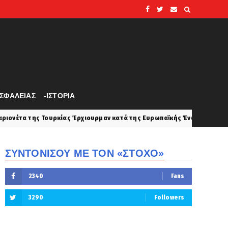
ΑΣΦΑΛΕΙΑΣ
-ΙΣΤΟΡΙΑ
ίας Έρχιουρμαν κατά της Ευρωπαϊκής Ένωσης: Βάζει όρους, την κατηγ
ΣΥΝΤΟΝΙΣΟΥ ΜΕ ΤΟΝ «ΣΤΟΧΟ»
2340
Fans
3290
Followers