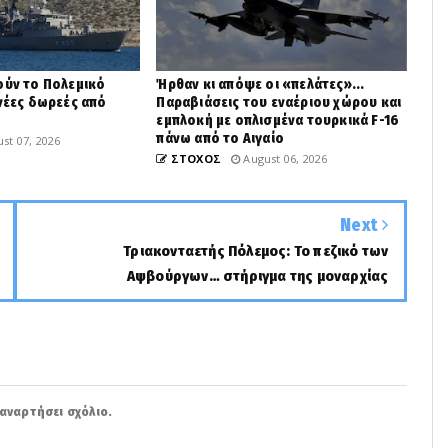
ούν το Πολεμικό
Ήρθαν κι απόψε οι «πελάτες»...
 νέες δωρεές από
Παραβιάσεις του εναέριου χώρου και
εμπλοκή με οπλισμένα τουρκικά F-16
πάνω από το Αιγαίο
st 07, 2026
ΣΤΟΧΟΣ
August 06, 2026
Next
Τριακονταετής Πόλεμος: Το πεζικό των
Αψβούργων… στήριγμα της μοναρχίας
αναρτήσει σχόλιο.