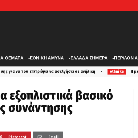
ΚΑ ΘΕΜΑΤΑ
-ΕΘΝΙΚΗ ΑΜΥΝΑ
-ΕΛΛΑΔΑ ΣΗΜΕΡΑ
-ΠΕΡ/ΛΟΝ 
ρέψει να ασελγήσει σε ανήλικη
Η μαριονέτα της Τουρκ
ethnika
τα εξοπλιστικά βασικό
ής συνάντησης
Pinterest
Email