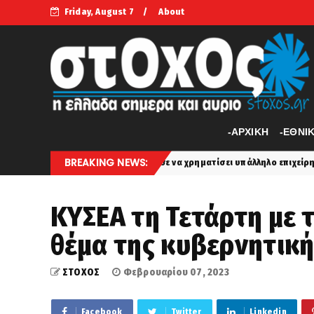
Friday, August 7
About
-APXIKH
-ΕΘΝΙ
BREAKING NEWS:
υρίστας επιχείρησε να χρηματίσει υπάλληλο επιχείρησης για να του επιτ
ΚΥΣΕΑ τη Τετάρτη με 
θέμα της κυβερνητικ
ΣΤΟΧΟΣ
Φεβρουαρίου 07, 2023
Facebook
Twitter
Linkedin