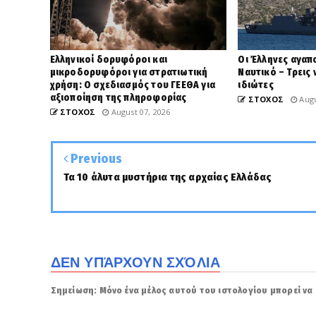
Ελληνικοί δορυφόροι και
Οι Έλληνες αγαπ
μικροδορυφόροι για στρατιωτική
Ναυτικό – Τρεις
χρήση: Ο σχεδιασμός του ΓΕΕΘΑ για
ιδιώτες
αξιοποίηση της πληροφορίας
ΣΤΟΧΟΣ
Augu
ΣΤΟΧΟΣ
August 07, 2026
Previous
Τα 10 άλυτα μυστήρια της αρχαίας Ελλάδας
ΔΕΝ ΥΠΆΡΧΟΥΝ ΣΧΌΛΙΑ
Σημείωση: Μόνο ένα μέλος αυτού του ιστολογίου μπορεί να 