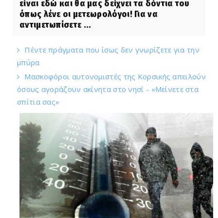
είναι εδώ και θα μας δείχνει τα δόντια του
όπως λένε οι μετεωρολόγοι! Για να
αντιμετωπίσετε ...
Πέντε πράγματα που ίσως δεν γνωρίζετε για την
μπύρα
Μασκοφόροι αυτονομιστές της Κορσικής απειλούν
όσους αγοράζουν ακίνητα στο νησί - «Μείνετε στα
σπίτια σας»