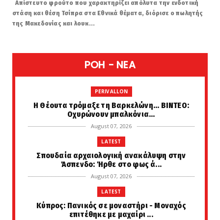
Απίστευτο φρούτο που χαρακτηρίζει απόλυτα την ενδοτική
στάση και θέση Τσίπρα στα Εθνικά θέματα, διόρισε ο πωλητής
της Μακεδονίας και λουκ...
POH - NEA
PERIVALLON
H Θέουτα τρόμαξε τη Βαρκελώνη... ΒΙΝΤΕΟ:
Οχυρώνουν μπαλκόνια...
August 07, 2026
LATEST
Σπουδαία αρχαιολογική ανακάλυψη στην
Άσπενδο: Ήρθε στο φως ά...
August 07, 2026
LATEST
Κύπρος: Πανικός σε μοναστήρι - Μοναχός
επιτέθηκε με μαχαίρι ...