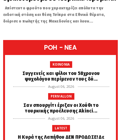
Απίστευτο φρούτο που χαρακτηρίζει απόλυτα την
ενδοτική στάση και θέση Τσίπρα στα Εθνικά θέματα,
διόρισε ο πωλητής της Μακεδονίας και λουκ...
POH - NEA
KOINONIA
Συγγενείς και φίλοι του 58χρονου
ψυχολόγου περίμεναν τους δύ...
August 06, 2026
PERIVALLON
Σαν σπουργίτι έριξαν οι Χούθι το
τουρκικής προέλευσης Akinci...
August 06, 2026
LATEST
Η Κυρά της Λαπήθου ΔΕΝ ΠΡΟΔΩΣΕ! Δε