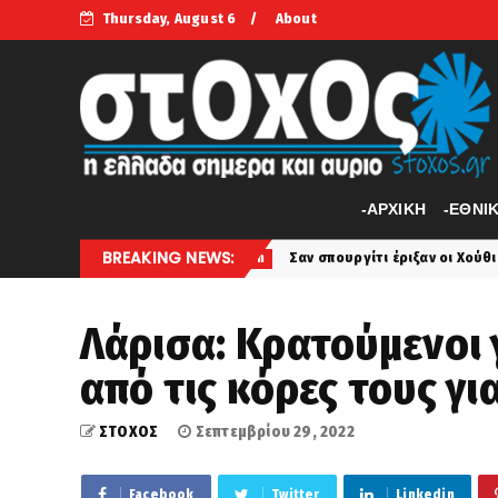
Thursday, August 6
About
-APXIKH
-ΕΘΝΙ
BREAKING NEWS:
ν
Σαν σπουργίτι έριξαν οι Χούθι το τουρκικής προέ
perivallon
Λάρισα: Κρατούμενοι 
από τις κόρες τους γι
ΣΤΟΧΟΣ
Σεπτεμβρίου 29, 2022
Facebook
Twitter
Linkedin