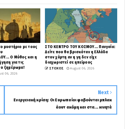
Το μυστήριο με τους
ΣΤΟ ΚΕΝΤΡΟ ΤΟΥ ΚΟΣΜΟΥ... Πανγαία:
ου
Δείτε που θα βρισκόταν η Ελλάδα
Υ... Ο Μύθος και η
στον χάρτη αν η γη δεν είχε
γηση για τις
διαχωριστεί σε ηπείρους
το ξημέρωμα!
ΣΤΟΧΟΣ
August 06, 2026
st 06, 2026
Next
Ενεργειακή κρίση: Οι Ευρωπαίοι φοβούνται μπλακ
άουτ ακόμη και στα... κινητά