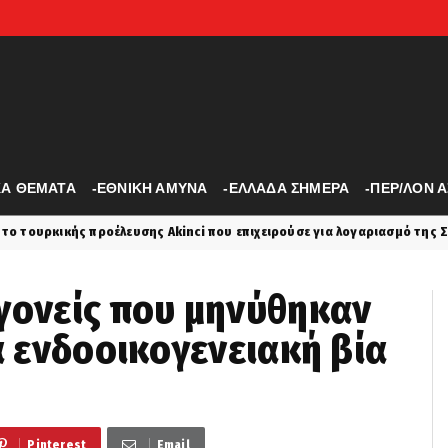
ΚΑ ΘΕΜΑΤΑ
-ΕΘΝΙΚΗ ΑΜΥΝΑ
-ΕΛΛΑΔΑ ΣΗΜΕΡΑ
-ΠΕΡ/ΛΟΝ 
λευσης Akinci που επιχειρούσε για λογαριασμό της Σαουδικής Αραβίας
γονείς που μηνύθηκαν
α ενδοοικογενειακή βία
Pinterest
Email