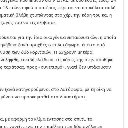
ταγγελία που έκαναν στην ΕΛ.ΑΣ. οι δύο κόρες τους, 24
ι 18 ετών, αφού ο πατέρας φέρεται να προκάλεσε απλή
ματική βλάβη χτυπώντας στο χέρι την κόρη του και η
ζυγός του να τις εξύβρισε.
όκειται για την ίδια οικογένεια εκπαιδευτικών, η οποία
ηγήθηκε ξανά προχθές στο Αυτόφωρο, έπειτα από
νυση των δύο κοριτσιών. Η 53χρονη μητέρα
νελήφθη, επειδή κλείδωσε τις κόρες της στην αποθήκη
ς ταράτσας, προς «συνετισμό», γιατί δεν υπάκουσαν
αν ξανά κατηγορούμενοι στο Αυτόφωρο, με τη δίκη να
ιμένου να προσκομισθεί στο Δικαστήριο η
ι με αφορμή το κλίμα έντασης στο σπίτι, το
 οι γονείς, ενώ την επιμέλεια των δύο ανήλικων