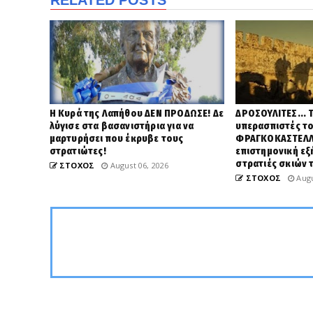
RELATED POSTS
Η Κυρά της Λαπήθου ΔΕΝ ΠΡΟΔΩΣΕ! Δε
ΔΡΟΣΟΥΛΙΤΕΣ... 
λύγισε στα βασανιστήρια για να
υπερασπιστές τ
μαρτυρήσει που έκρυβε τους
ΦΡΑΓΚΟΚΑΣΤΕΛΛΟ
στρατιώτες!
επιστημονική εξή
στρατιές σκιών 
ΣΤΟΧΟΣ
August 06, 2026
ΣΤΟΧΟΣ
Augu