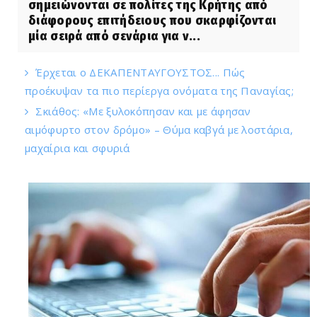
σημειώνονται σε πολίτες της Κρήτης από
διάφορους επιτήδειους που σκαρφίζονται
μία σειρά από σενάρια για ν...
Έρχεται ο ΔΕΚΑΠΕΝΤΑΥΓΟΥΣΤΟΣ... Πώς
προέκυψαν τα πιο περίεργα ονόματα της Παναγίας;
Σκιάθος: «Με ξυλοκόπησαν και με άφησαν
αιμόφυρτο στον δρόμο» – Θύμα καβγά με λοστάρια,
μαχαίρια και σφυριά