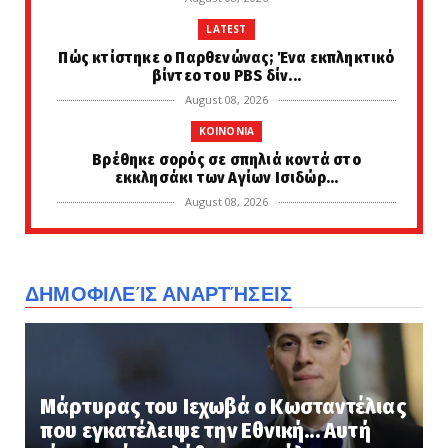
LATEST
Πώς κτίστηκε ο Παρθενώνας; Ένα εκπληκτικό
βίντεο του PBS δίν...
August 08, 2026
KOINONIA
Βρέθηκε σορός σε σπηλιά κοντά στο
εκκλησάκι των Αγίων Ισιδώρ...
August 08, 2026
FAVORI
ΑΠΟΚΑΛΥΨΗ «ΣΤΟΧΟΥ»: Αυτό είναι το
ΑΓΝΩΣΤΟ ποιήμα του Δροσίνη...
ΔΗΜΟΦΙΛΕΊΣ ΑΝΑΡΤΉΣΕΙΣ
August 08, 2026
ETHNIKA
Δεν είναι καθόλου κακή ιδέα... «Η Ελλάδα
πρέπει να καταρρίπτ...
Μάρτυρας του Ιεχωβά ο Κωσταντέλιας
August 08, 2026
που εγκατέλειψε την Εθνική... Αυτή
LATEST