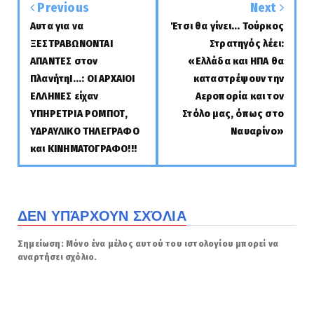
Previous
Next
Αυτα για να
Έτσι θα γίνει... Τούρκος
ΞΕΣΤΡΑΒΩΝΟΝΤΑΙ
Στρατηγός λέει:
ΑΠΑΝΤΕΣ στον
«Ελλάδα και ΗΠΑ θα
ΠλανήτηΙ...: ΟΙ ΑΡΧΑΙΟΙ
καταστρέψουν την
ΕΛΛΗΝΕΣ είχαν
Αεροπορία και τον
ΥΠΗΡΕΤΡΙΑ ΡΟΜΠΟΤ,
Στόλο μας, όπως στο
ΥΔΡΑΥΛΙΚΟ ΤΗΛΕΓΡΑΦΟ
Ναυαρίνο»
και ΚΙΝΗΜΑΤΟΓΡΑΦΟ!!!
ΔΕΝ ΥΠΆΡΧΟΥΝ ΣΧΌΛΙΑ
Σημείωση: Μόνο ένα μέλος αυτού του ιστολογίου μπορεί να
αναρτήσει σχόλιο.