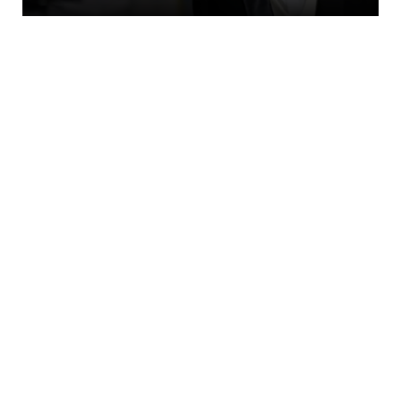
LATEST
Ηλεία: Μαίνεται η φωτιά στο Μουζάκι –
Ενισχύθηκαν εκ νέου οι...
August 09, 2026
LATEST
Το άγνωστο τάμα του Καραϊσκάκη στην
Παναγία την Προυσιώτισσα
August 09, 2026
KOINONIA
Χαμός στο νοσοκομείου του Βόλου:
Καταγγελίες για ξύλο και απ...
August 09, 2026
LATEST
Επιβάλλεται να γνωρίζετε... αναγκαίο να
διαδώσετε: Ο «Πατερο...
August 09, 2026
KOINONIA