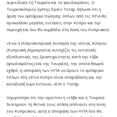
αιφνιδίασε τη Τουρκία και το ψευδοκράτος. Ο
Τουρκοκύπριος ηγέτης Ερσίν Τατάρ δήλωσε ότι η
άρση του εμπάργκο πώλησης όπλων από τις ΗΠΑ θα
προκαλέσει μεγάλες εντάσεις στην Κύπρο και την
περιοχή και δεν θα συμβάλει στη λύση του Κυπριακού.
«Ενώ η ελληνοκυπριακή διοίκηση της νότιας Κύπρου
(Κυπριακή Δημοκρατία) συνεχίζει τις εντατικές
εξοπλιστικές της δραστηριότητες κατά της τδβκ
(ψευδοκράτος) και της Τουρκίας, την οποία θεωρεί
εχθρό, η απόφαση των ΗΠΑ να άρουν το εμπάργκο
όπλων στη νότια Κύπρο είναι απαράδεκτη και την
καταδικάζουμε έντονα», είπε ο Τατάρ.
Ισχυρίστηκε ότι την ώρα που η «τδβκ και η Τουρκία
διατηρούν τη θετική τους στάση απέναντι στη λύση
του Κυπριακού, αυτή η απόφαση των ΗΠΑ δεν θα