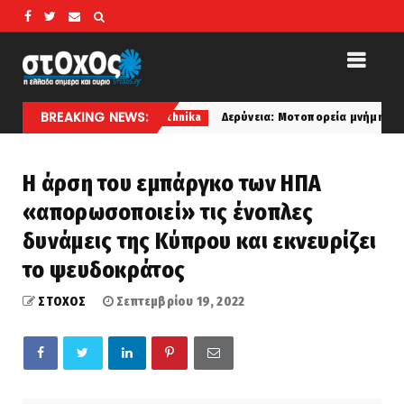
BREAKING NEWS:
Δερύνεια: Μοτοπορεία μνήμης για Ισαάκ και Σολωμού – 30 
ethnika
Η άρση του εμπάργκο των ΗΠΑ
«απορωσοποιεί» τις ένοπλες
δυνάμεις της Κύπρου και εκνευρίζει
το ψευδοκράτος
ΣΤΟΧΟΣ
Σεπτεμβρίου 19, 2022