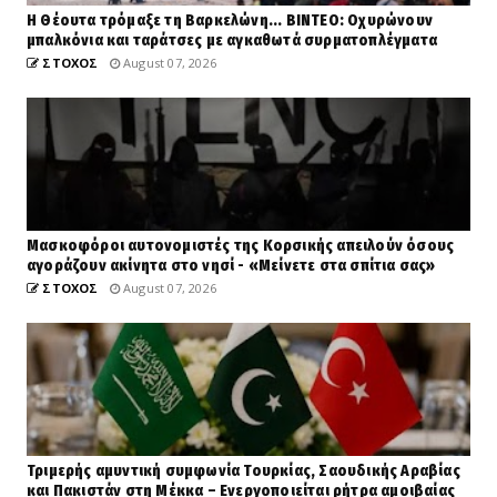
H Θέουτα τρόμαξε τη Βαρκελώνη... ΒΙΝΤΕΟ: Οχυρώνουν
μπαλκόνια και ταράτσες με αγκαθωτά συρματοπλέγματα
ΣΤΟΧΟΣ
August 07, 2026
Μασκοφόροι αυτονομιστές της Κορσικής απειλούν όσους
αγοράζουν ακίνητα στο νησί - «Μείνετε στα σπίτια σας»
ΣΤΟΧΟΣ
August 07, 2026
Τριμερής αμυντική συμφωνία Τουρκίας, Σαουδικής Αραβίας
και Πακιστάν στη Μέκκα – Ενεργοποιείται ρήτρα αμοιβαίας