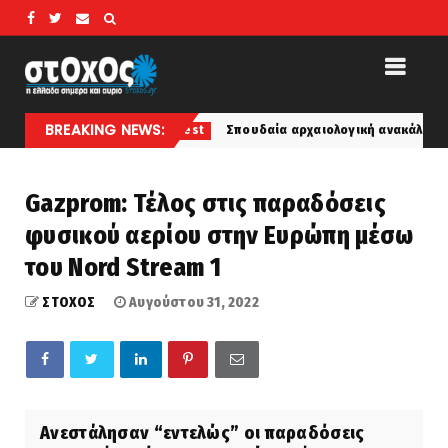
BREAKING NEWS:
έγματα
Σπουδαία αρχαιολογική ανακάλυψη στην Άσπενδ
latest
Gazprom: Τέλος στις παραδόσεις
φυσικού αερίου στην Ευρώπη μέσω
του Nord Stream 1
ΣΤΟΧΟΣ
Αυγούστου 31, 2022
Ανεστάλησαν “εντελώς” οι παραδόσεις