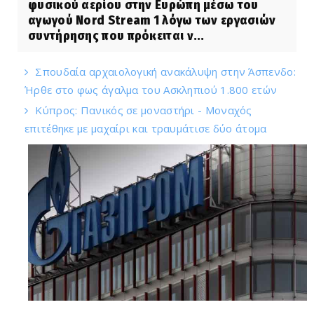
φυσικού αερίου στην Ευρώπη μέσω του
αγωγού Nord Stream 1 λόγω των εργασιών
συντήρησης που πρόκειται ν...
Σπουδαία αρχαιολογική ανακάλυψη στην Άσπενδο:
Ήρθε στο φως άγαλμα του Ασκληπιού 1.800 ετών
Κύπρος: Πανικός σε μοναστήρι - Μοναχός
επιτέθηκε με μαχαίρι και τραυμάτισε δύο άτομα