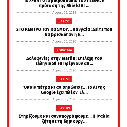
Το X-BAT στο μικροσκόπιο του ΓΕΕΘΑ: Η
πρόταση της Shield AI ...
August 06, 2026
LATEST
ΣΤΟ ΚΕΝΤΡΟ ΤΟΥ ΚΟΣΜΟΥ... Πανγαία: Δείτε που
θα βρισκόταν η Ε...
August 06, 2026
KOINONIA
Δολοφινίες στην Marfin: Στελέχη του
ελληνικού FBI φέρνουν απ...
August 06, 2026
LATEST
Όποια πέτρα κι αν σηκώσεις... Το AI της
Google έχει πλέον Έλ...
August 06, 2026
FAVORI
Στηρίζουμε και συνυπογράφουμε... Η Ιταλία
ζήτησε τη δημιουργ...