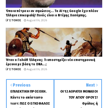
Όποια πέτρα κι αν σηκώσεις... Το AI της Google έχει πλέον
Έλληνα επικεφαλή! Ποιός είναι ο Ντέμης Χασάμπης.
ΣΤΟΧΟΣ
August 06, 2026
Ήταν ο Γολιάθ Έλληνας; Τι υποστηρίζει νέα επιστημονική
έρευνα με βάση το DNA...;
ΣΤΟΧΟΣ
August 06, 2026
Previous
Next
ΕΠΙΛΕΚΤΙΚΗ ΠΡΟΣΟΧΗ.
ΟΙ 12 ΑΟΡΑΤΟΙ ΜΟΝΑΧΟΙ
Κάντε το απίστευτο
ΤΟΥ ΑΓΙΟΥ ΟΡΟΥΣ!
τεστ: ΠΩΣ Ο ΕΓΚΕΦΑΛΟΣ
Θρύλος ή