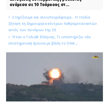
ανάμεσα σε 10 Τούρκους στ...
Στηρίζουμε και συνυπογράφουμε... Η Ιταλία
ζήτησε τη δημιουργία κέντρων λαθρομεταναστών
εκτός των συνόρων της ΕΕ
Ήταν ο Γολιάθ Έλληνας; Τι υποστηρίζει νέα
επιστημονική έρευνα με βάση το DNA...;