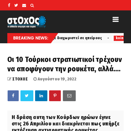
BREAKING NEWS:
ρτη αν η γη δεν είχε διαχωριστεί σε ηπείρους
Δολοφι
koinonia
Οι 10 Τούρκοι στρατιωτικοί τρέχουν
να αποφύγουν την ρουκέτα, αλλά….
ΣΤΟΧΟΣ
Αυγούστου 19, 2022
Η δράση αυτη των Κούρδων ηρώων έγινε
στις 26 Απριλίου και διακρίνεται πως υπήρξε
εκτόξευση αντιαρματικής ρουκέτας