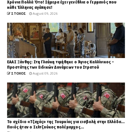
Χρόνια Πολλά Ότο! Σήμερα έχει γενέθλια ο Γερμανός που
κάθε Έλληνας αγάπησε!
ΣΤΟΧΟΣ
August 09, 2026
EAAΣ Ξάνθης: Στη Γλαύκη τιμήθηκε ο Άγιος Καλλίνικος –
Προστάτης των Ειδικών Δυνάμεων του Στρατού
ΣΤΟΧΟΣ
August 09, 2026
Το σχέδιο «Τζαχάς» της Τουρκίας για εισβολή στην Ελλάδα...
Ποιός ήταν ο Σελτζούκος πολέμαρχος...