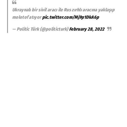
Ukraynalı bir sivil aracı ile Rus zırhlı aracına yaklaşıp
molotof atıyor
pic.twitter.com/Mj9p1DkA6p
— Politic Türk (@politicturk)
February 28, 2022