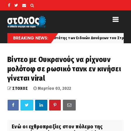
BREAKING NEWS:
Καλλίνικος – Προστάτης των Ειδικών Δυνάμεων του Στρατού
koino
Βίντεο με Ουκρανούς να ρίχνουν
μολότοφ σε ρωσικό τανκ εν κινήσει
γίνεται viral
ΣΤΟΧΟΣ
Μαρτίου 03, 2022
Ενώ οι εχθροπραξίες στον πόλεμο της