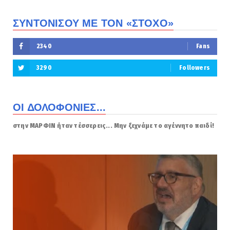
ΣΥΝΤΟΝΙΣΟΥ ΜΕ ΤΟΝ «ΣΤΟΧΟ»
2340
Fans
3290
Followers
ΟΙ ΔΟΛΟΦΟΝΙΕΣ...
στην ΜΑΡΦΙΝ ήταν τέσσερεις... Μην ξεχνάμε το αγέννητο παιδί!