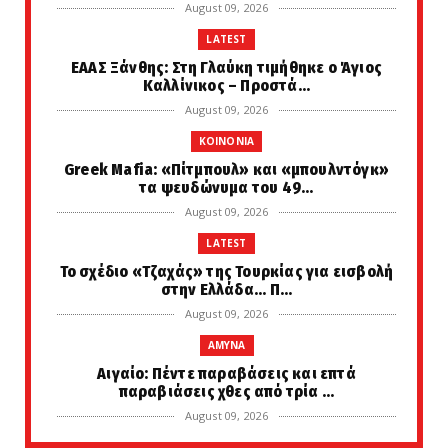
August 09, 2026
LATEST
EAAΣ Ξάνθης: Στη Γλαύκη τιμήθηκε ο Άγιος
Καλλίνικος – Προστά...
August 09, 2026
KOINONIA
Greek Μafia: «Πίτμπουλ» και «μπουλντόγκ»
τα ψευδώνυμα του 49...
August 09, 2026
LATEST
Το σχέδιο «Τζαχάς» της Τουρκίας για εισβολή
στην Ελλάδα... Π...
August 09, 2026
AMYNA
Αιγαίο: Πέντε παραβάσεις και επτά
παραβιάσεις χθες από τρία ...
August 09, 2026
LATEST