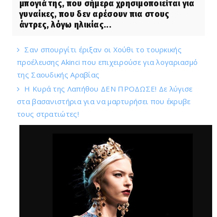
μπογιά της, που σήμερα χρησιμοποιείται για
γυναίκες, που δεν αρέσουν πια στους
άντρες, λόγω ηλικίας...
Σαν σπουργίτι έριξαν οι Χούθι το τουρκικής
προέλευσης Akinci που επιχειρούσε για λογαριασμό
της Σαουδικής Αραβίας
Η Κυρά της Λαπήθου ΔΕΝ ΠΡΟΔΩΣΕ! Δε λύγισε
στα βασανιστήρια για να μαρτυρήσει που έκρυβε
τους στρατιώτες!