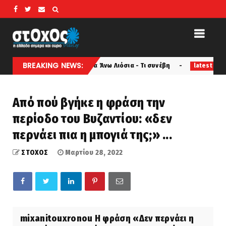
BREAKING NEWS:
 σε όχημα στα Άνω Λιόσια - Τι συνέβη
ΜΑΣ ΑΦΟΡΑ ΟΛΟΥΣ.
latest
Από πού βγήκε η φράση την
περίοδο του Βυζαντίου: «δεν
περνάει πια η μπογιά της;» ...
ΣΤΟΧΟΣ
Μαρτίου 28, 2022
mixanitouxronou Η φράση «Δεν περνάει η