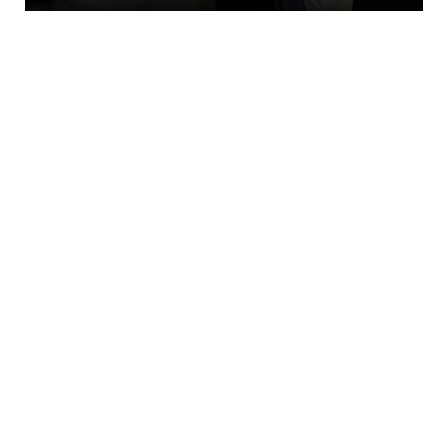
KOINONIA
55χρονος στην Κρήτη πείσθηκε ότι
ιστοσελίδα θα του εξασφάλιζ...
August 06, 2026
LATEST
ΔΡΟΣΟΥΛΙΤΕΣ... Το μυστήριο με τους
υπερασπιστές του ΦΡΑΓΚΟΚΑ...
August 06, 2026
AMYNA
Το X-BAT στο μικροσκόπιο του ΓΕΕΘΑ: Η
πρόταση της Shield AI ...
August 06, 2026
LATEST
ΣΤΟ ΚΕΝΤΡΟ ΤΟΥ ΚΟΣΜΟΥ... Πανγαία: Δείτε που
θα βρισκόταν η Ε...
August 06, 2026
KOINONIA