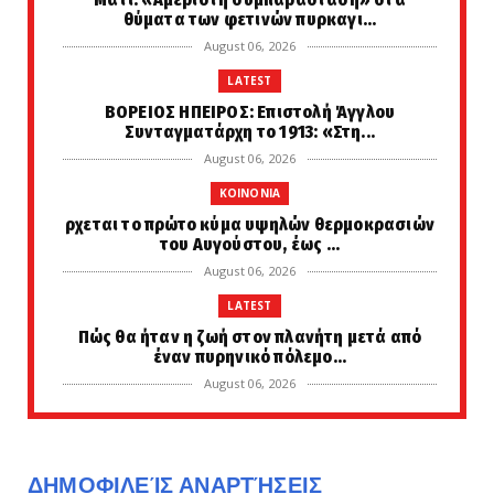
θύματα των φετινών πυρκαγι...
August 06, 2026
LATEST
ΒΟΡΕΙΟΣ ΗΠΕΙΡΟΣ: Επιστολή Άγγλου
Συνταγματάρχη το 1913: «Στη...
August 06, 2026
KOINONIA
ρχεται το πρώτο κύμα υψηλών θερμοκρασιών
του Αυγούστου, έως ...
August 06, 2026
LATEST
Πώς θα ήταν η ζωή στον πλανήτη μετά από
έναν πυρηνικό πόλεμο...
August 06, 2026
KOINONIA
Ασταμάτητο... Μαγνησία: Δήθεν τεχνικοί του
ΔΕΔΔΗΕ της είπαν ...
ΔΗΜΟΦΙΛΕΊΣ ΑΝΑΡΤΉΣΕΙΣ