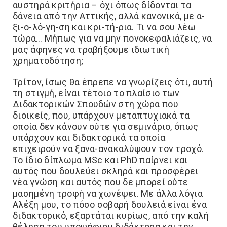
αυστηρά κριτήρια – όχι όπως δίδονται τα
δάνεια από την Αττικής, αλλά κανονικά, με α-
ξι-ο-λό-γη-ση και κρι-τή-ρια. Τι να σου λέω
τώρα… Μήπως για να μην πονοκεφαλιάζεις, να
μας άφηνες να τραβήξουμε ιδιωτική
χρηματοδότηση;
Τρίτον, ίσως θα έπρεπε να γνωρίζεις ότι, αυτή
τη στιγμή, είναι τέτοιο το πλαίσιο των
Διδακτορικών Σπουδών στη χώρα που
διοικείς, που, υπάρχουν μεταπτυχιακά τα
οποία δεν κάνουν ούτε για σεμινάριο, όπως
υπάρχουν και διδακτορικά τα οποία
επιχειρούν να ξανα-ανακαλύψουν τον τροχό.
Το ίδιο δίπλωμα MSc και PhD παίρνει και
αυτός που δουλεύει σκληρά και προσφέρει
νέα γνώση και αυτός που δε μπορεί ούτε
μασημένη τροφή να χωνέψει. Με άλλα λόγια
Αλέξη μου, το πόσο σοβαρή δουλειά είναι ένα
διδακτορικό, εξαρτάται κυρίως, από την καλή
θέληση του υποψήφιου διδάκτορα και την