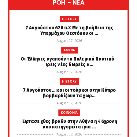
POH - NEA
HISTORY
7 Αυγούστου 626 π.Χ Με τη βοήθεια της
Υπερμάχου Θεοτόκου οι ...
August 07, 2026
AMYNA
Οι Έλληνες αγαπούν το Πολεμικό Ναυτικό –
Τρεις νέες δωρεές α...
August 07, 2026
HISTORY
7 Αυγούστου... και οι τούρκοι στην Κύπρο
βομβαρδίζουν τα χωρ...
August 07, 2026
KOINONIA
Έφτασε χθες βράδυ στην Αθήνα η 46χρονη
που κατηγορείται για ...
August 07, 2026