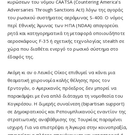
κυρώσεων του νόμου CAATSA (Countering America’s
Adversaries Through Sanctions Act) λόγω της αγοράς
του ρωσικού συστήματος αεράμυνας S-400. Ο νόμος
περί Εθνικής Άμυνας των ΗΠΑ (NDAA) απαγορεύει
ρητά και κατηγορηματικά τη μεταφορά οποιουδήποτε
αεροσκάφους F-35 ή σχετικής τεχνολογίας stealth σε
χώρα που διαθέτει ενεργό το ρωσικό σύστημα στο
έδαφός της.
Ακόμη κι αν ο Λευκός Οίκος επιθυμεί να κάνει μια
θεαματική χειρονομία καλής θέλησης προς τον
Ερντογάν, ο Αμερικανός πρόεδρος δεν μπορεί να
παρακάμψει με ένα απλό διάταγμα τη νομοθεσία του
Κογκρέσου. Η διμερής συναίνεση (bipartisan support)
σε Δημοκρατικούς και Ρεπουμπλικανούς εναντίον της
στρατιωτικής αναβάθμισης της Τουρκίας παραμένει
ισχυρή. Για να επιστρέψει η Άγκυρα στην κοινοπραξία,