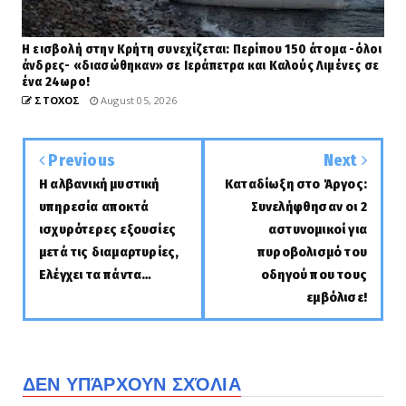
Η εισβολή στην Κρήτη συνεχίζεται: Περίπου 150 άτομα -όλοι
άνδρες- «διασώθηκαν» σε Ιεράπετρα και Καλούς Λιμένες σε
ένα 24ωρο!
ΣΤΟΧΟΣ
August 05, 2026
Previous
Next
Η αλβανική μυστική
Καταδίωξη στο Άργος:
υπηρεσία αποκτά
Συνελήφθησαν οι 2
ισχυρότερες εξουσίες
αστυνομικοί για
μετά τις διαμαρτυρίες,
πυροβολισμό του
Ελέγχει τα πάντα…
οδηγού που τους
εμβόλισε!
ΔΕΝ ΥΠΆΡΧΟΥΝ ΣΧΌΛΙΑ