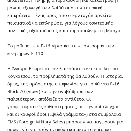
απαιτείται η πλήρης απομάκρυνση και καταστροφή ή
μόνιμη εξαγωγή των S-400 από την τουρκική
επικράτεια – ένας όρος που ο Ερντογάν αρνείται
πεισματικά να εκπληρώσει για λόγους εσωτερικής
πολιτικής αξιοπρέπειας και ισορροπιών με τη Μόσχα.
Το μάθημα των F-16 Viper και το «φάντασμα» των
κινητήρων F-110
Η Άγκυρα θεωρεί ότι αν ξεπεράσει τον σκόπελο του
Κογκρέσου, τα προβλήματά της θα λυθούν. Η ιστορία,
όμως, της πρόσφατης συμφωνίας για τα 40 νέα F-16
Block 70 (Viper) και την αναβάθμιση των
παλαιότερων, απέδειξε το αντίθετο. Οι
γραφειοκρατικές καθυστερήσεις, οι τεχνικοί έλεγχοι
και οι κρυφοί όροι («ψιλά γράμματα») στα συμβόλαια
FMS (Foreign Military Sales) μπορούν να παγώσουν μια
συμφωνία για χρόνια, ακόμη και μετά το επίσημο