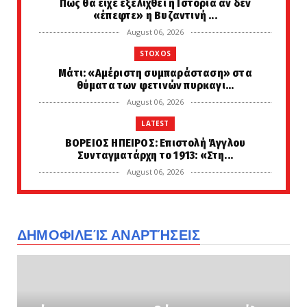
Πως θα είχε εξελιχθεί η Ιστορία αν δεν
«έπεφτε» η Βυζαντινή ...
August 06, 2026
STOXOS
Μάτι: «Αμέριστη συμπαράσταση» στα
θύματα των φετινών πυρκαγι...
August 06, 2026
LATEST
ΒΟΡΕΙΟΣ ΗΠΕΙΡΟΣ: Επιστολή Άγγλου
Συνταγματάρχη το 1913: «Στη...
August 06, 2026
KOINONIA
ρχεται το πρώτο κύμα υψηλών θερμοκρασιών
του Αυγούστου, έως ...
ΔΗΜΟΦΙΛΕΊΣ ΑΝΑΡΤΉΣΕΙΣ
August 06, 2026
LATEST
Πώς θα ήταν η ζωή στον πλανήτη μετά από
έναν πυρηνικό πόλεμο...