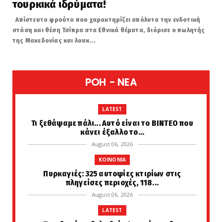
τουρκικά ιδρύματα!
Απίστευτο φρούτο που χαρακτηρίζει απόλυτα την ενδοτική
στάση και θέση Τσίπρα στα Εθνικά θέματα, διόρισε ο πωλητής
της Μακεδονίας και λουκ...
POH - NEA
LATEST
Τι ξεθάψαμε πάλι... Αυτό είναι το ΒΙΝΤΕΟ που
κάνει έξαλλο το...
August 06, 2026
KOINONIA
Πυρκαγιές: 325 αυτοψίες κτιρίων στις
πληγείσες περιοχές, 118...
August 06, 2026
LATEST