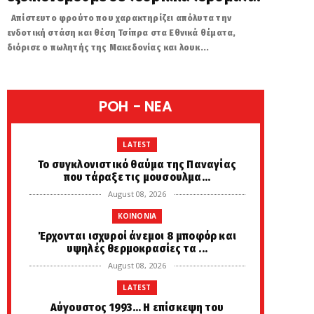
Απίστευτο φρούτο που χαρακτηρίζει απόλυτα την
ενδοτική στάση και θέση Τσίπρα στα Εθνικά θέματα,
διόρισε ο πωλητής της Μακεδονίας και λουκ...
POH - NEA
LATEST
Το συγκλονιστικό θαύμα της Παναγίας
που τάραξε τις μουσουλμα...
August 08, 2026
KOINONIA
Έρχονται ισχυροί άνεμοι 8 μποφόρ και
υψηλές θερμοκρασίες τα ...
August 08, 2026
LATEST
Αύγουστος 1993... Η επίσκεψη του