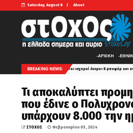
Saturday, August 8
About
-APXIKH
-ΕΘΝΙ
BREAKING NEWS:
Έρχονται ισχυροί άνεμοι 8 μποφόρ και υψηλές θερμοκρασίε
koinonia
Τι αποκαλύπτει προμηθ
που έδινε ο Πολυχρον
υπάρχουν 8.000 την ημ
ΣΤΟΧΟΣ
Φεβρουαρίου 05, 2024