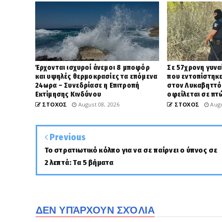
Έρχονται ισχυροί άνεμοι 8 μποφόρ
Σε 57χρονη γυνα
και υψηλές θερμοκρασίες τα επόμενα
που εντοπίστηκε
24ωρα – Συνεδρίασε η Επιτροπή
στον Λυκαβηττό
Εκτίμησης Κινδύνου
οφείλεται σε π
ΣΤΟΧΟΣ
August 08, 2026
ΣΤΟΧΟΣ
Augu
Previous
Το στρατιωτικό κόλπο για να σε παίρνει ο ύπνος σε
2 λεπτά: Τα 5 βήματα
ΔΕΝ ΥΠΆΡΧΟΥΝ ΣΧΌΛΙΑ