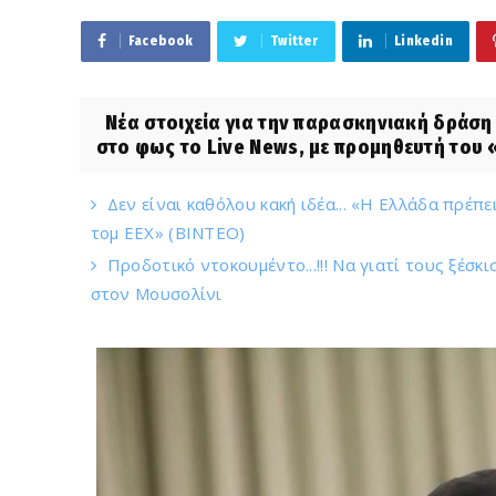
Facebook
Twitter
Linkedin
Νέα στοιχεία για την παρασκηνιακή δράσ
στο φως το Live News, με προμηθευτή του
Δεν είναι καθόλου κακή ιδέα... «Η Ελλάδα πρέπ
τομ ΕΕΧ» (ΒΙΝΤΕΟ)
Προδοτικό ντοκουμέντο...!!! Να γιατί τους ξέσκ
στον Μουσολίνι