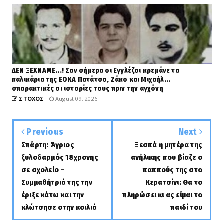
ΔΕΝ ΞΕΧΝΑΜΕ...! Σαν σήμερα οι Εγγλέζοι κρεμάνε τα
παλικάρια της ΕΟΚΑ Πατάτσο, Ζάκο και Μιχαήλ...
σπαρακτικές οι ιστορίες τους πριν την αγχόνη
ΣΤΟΧΟΣ
August 09, 2026
Previous
Next
Σπάρτη: Άγριος
Ξεσπά η μητέρα της
ξυλοδαρμός 18χρονης
ανήλικης που βίαζε ο
σε σχολείο –
παππούς της στο
Συμμαθήτριά της την
Κερατσίνι: Θα το
έριξε κάτω και την
πληρώσει κι ας είμαι το
κλώτσησε στην κοιλιά
παιδί του