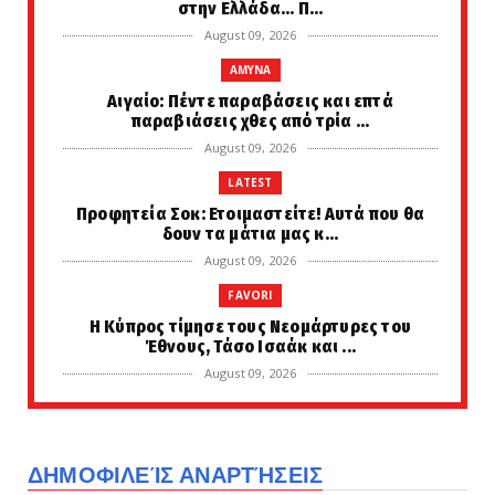
στην Ελλάδα... Π...
August 09, 2026
AMYNA
Αιγαίο: Πέντε παραβάσεις και επτά
παραβιάσεις χθες από τρία ...
August 09, 2026
LATEST
Προφητεία Σοκ: Ετοιμαστείτε! Αυτά που θα
δουν τα μάτια μας κ...
August 09, 2026
FAVORI
Η Κύπρος τίμησε τους Νεομάρτυρες του
Έθνους, Τάσο Ισαάκ και ...
August 09, 2026
LATEST
ΔΕΝ ΞΕΧΝΑΜΕ...! Σαν σήμερα οι Εγγλέζοι
κρεμάνε τα παλικάρια ...
ΔΗΜΟΦΙΛΕΊΣ ΑΝΑΡΤΉΣΕΙΣ
August 09, 2026