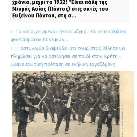
χρόνια, μέχρι το 1922! “Είναι πόλη της
Μικράς Ασίας (Πόντος) στις ακτές του
Ευξείνου Πόντου, στη σ...
Το «στοιχειωμένο» πεδίο μάχης… Οι «Στρατιώτες
φαντάσματα» πολεμούν…
Η αστυνομία διαψεύδει ότι τουρίστας θέλησε να
πληρώσει για να ασελγήσει σε παιδί στην Κρήτη -
Έκανε ερωτική πρόταση σε ενήλικη εργαζόμενη