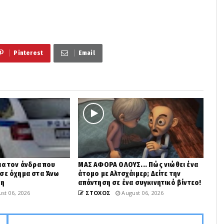
Pinterest
Email
ια τον άνδρα που
ΜΑΣ ΑΦΟΡΑ ΟΛΟΥΣ... Πώς νιώθει ένα
 σε όχημα στα Άνω
άτομο με Αλτσχάιμερ; Δείτε την
βη
απάντηση σε ένα συγκινητικό βίντεο!
st 06, 2026
ΣΤΟΧΟΣ
August 06, 2026