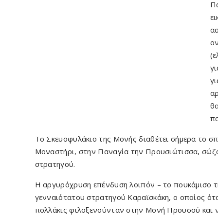
Πα
ει
ασ
ο
(ε
γι
γι
αρ
θα
π
Το Σκευοφυλάκιο της Μονής διαθέτει σήμερα το σπ
Μοναστήρι, στην Παναγία την Προυσιώτισσα, σώζο
στρατηγού.
Η αργυρόχρυση επένδυση λοιπόν – το πουκάμισο τ
γενναιότατου στρατηγού Καραϊσκάκη, ο οποίος ότ
πολλάκις φιλοξενούνταν στην Μονή Προυσού και ν