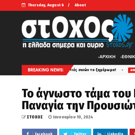
Thursday, August 6
About
-APXIKH
-ΕΘΝΙ
BREAKING NEWS:
η για τις στρατιές σκιών το ξημέρωμα!
Το X-BAT στο μι
amyna
Το άγνωστο τάμα του
Παναγία την Προυσιώ
ΣΤΟΧΟΣ
Ιανουαρίου 10, 2024
Facebook
Twitter
Linkedin