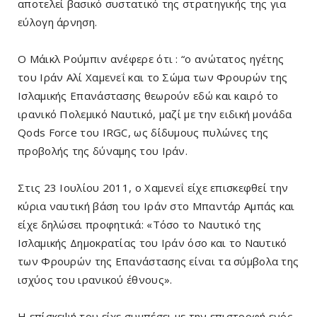
αποτελεί βασικό συστατικό της στρατηγικής της για
εύλογη άρνηση.
Ο Μάικλ Ρούμπιν ανέφερε ότι : “ο ανώτατος ηγέτης
του Ιράν Αλί Χαμενεΐ και το Σώμα των Φρουρών της
Ισλαμικής Επανάστασης θεωρούν εδώ και καιρό το
ιρανικό Πολεμικό Ναυτικό, μαζί με την ειδική μονάδα
Qods Force του IRGC, ως δίδυμους πυλώνες της
προβολής της δύναμης του Ιράν.
Στις 23 Ιουλίου 2011, ο Χαμενεΐ είχε επισκεφθεί την
κύρια ναυτική βάση του Ιράν στο Μπαντάρ Αμπάς και
είχε δηλώσει προφητικά: «Τόσο το Ναυτικό της
Ισλαμικής Δημοκρατίας του Ιράν όσο και το Ναυτικό
των Φρουρών της Επανάστασης είναι τα σύμβολα της
ισχύος του ιρανικού έθνους».
Η επίσκεψή του είχε συμπέσει με την επιστροφή ενός