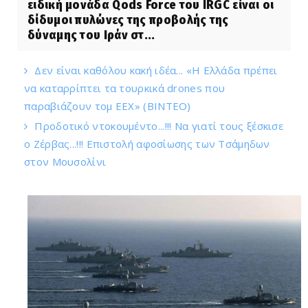
ειδική μονάδα Qods Force του IRGC είναι οι
δίδυμοι πυλώνες της προβολής της
δύναμης του Ιράν στ...
Δεν είναι καθόλου κακή ιδέα... «Η Ελλάδα πρέπει
να καταρρίπτει τα τουρκικά drones που
παραβιάζουν τομ ΕΕΧ» (ΒΙΝΤΕΟ)
Προδοτικό ντοκουμέντο...!!! Να γιατί τους ξέσκισε
ο Ζέρβας...!!! Επιστολή αφοσίωσης των Τσάμηδων
στον Μουσολίνι