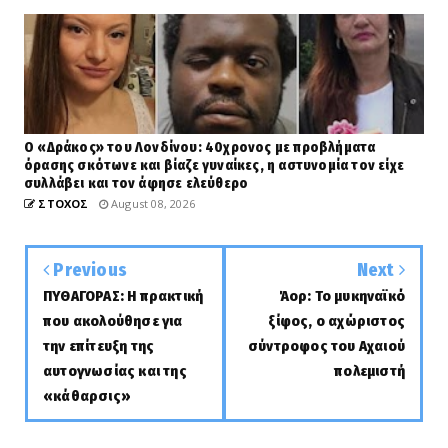
Ο «Δράκος» του Λονδίνου: 40χρονος με προβλήματα
όρασης σκότωνε και βίαζε γυναίκες, η αστυνομία τον είχε
συλλάβει και τον άφησε ελεύθερο
ΣΤΟΧΟΣ
August 08, 2026
Previous
Next
ΠΥΘΑΓΟΡΑΣ: Η πρακτική
Άορ: Το μυκηναϊκό
που ακολούθησε για
ξίφος, ο αχώριστος
την επίτευξη της
σύντροφος του Αχαιού
αυτογνωσίας και της
πολεμιστή
«κάθαρσις»