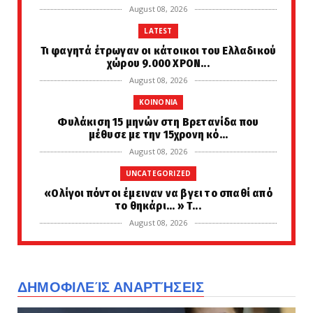
August 08, 2026
LATEST
Τι φαγητά έτρωγαν οι κάτοικοι του Ελλαδικού
χώρου 9.000 ΧΡΟΝ...
August 08, 2026
KOINONIA
Φυλάκιση 15 μηνών στη Βρετανίδα που
μέθυσε με την 15χρονη κό...
August 08, 2026
UNCATEGORIZED
«Ολίγοι πόντοι έμειναν να βγει το σπαθί από
το θηκάρι... » Τ...
August 08, 2026
KOINONIA
Ανησυχία από το ξέσπασμα του ιού του
Δυτικού Νείλου με κρούσ...
ΔΗΜΟΦΙΛΕΊΣ ΑΝΑΡΤΉΣΕΙΣ
August 08, 2026