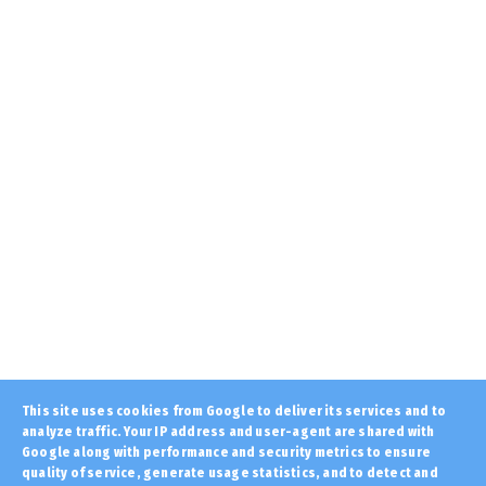
μάθαμε ποτέ ότι υπάρχου...
August 08, 2026
KOINONIA
Σε 57χρονη γυναίκα ανήκει το πτώμα που
εντοπίστηκε μέσα σε σ...
August 08, 2026
LATEST
Το αντικαρκινικό τρόφιμο που έχει
περισσότερο ασβέστιο από τ...
August 08, 2026
LATEST
Σκόπια: Οι Αλβανοί φοιτητές επιμένουν οι
πτυχιακές εξετάσεις...
August 08, 2026
LATEST
This site uses cookies from Google to deliver its services and to
Πώς κτίστηκε ο Παρθενώνας; Ένα εκπληκτικό
analyze traffic. Your IP address and user-agent are shared with
βίντεο του PBS δίν...
Google along with performance and security metrics to ensure
quality of service, generate usage statistics, and to detect and
August 08, 2026