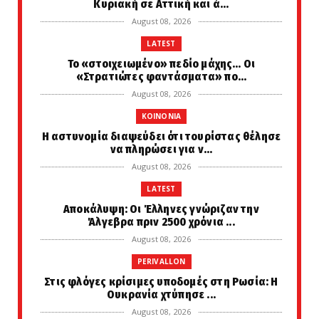
Κυριακή σε Αττική και ά...
August 08, 2026
LATEST
Το «στοιχειωμένο» πεδίο μάχης… Οι
«Στρατιώτες φαντάσματα» πο...
August 08, 2026
KOINONIA
Η αστυνομία διαψεύδει ότι τουρίστας θέλησε
να πληρώσει για ν...
August 08, 2026
LATEST
Αποκάλυψη: Οι Έλληνες γνώριζαν την
Άλγεβρα πριν 2500 χρόνια ...
August 08, 2026
PERIVALLON
Στις φλόγες κρίσιμες υποδομές στη Ρωσία: Η
Ουκρανία χτύπησε ...
August 08, 2026