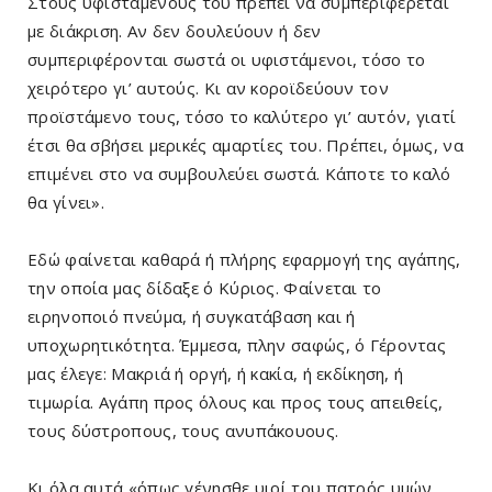
Στους υφισταμένους του πρέπει να συμπεριφέρεται
με διάκριση. Αν δεν δουλεύουν ή δεν
συμπεριφέρονται σωστά οι υφιστάμενοι, τόσο το
χειρότερο γι’ αυτούς. Κι αν κοροϊδεύουν τον
προϊστάμενο τους, τόσο το καλύτερο γι’ αυτόν, γιατί
έτσι θα σβήσει μερικές αμαρτίες του. Πρέπει, όμως, να
επιμένει στο να συμβουλεύει σωστά. Κάποτε το καλό
θα γίνει».
Εδώ φαίνεται καθαρά ή πλήρης εφαρμογή της αγάπης,
την οποία μας δίδαξε ό Κύριος. Φαίνεται το
ειρηνοποιό πνεύμα, ή συγκατάβαση και ή
υποχωρητικότητα. Έμμεσα, πλην σαφώς, ό Γέροντας
μας έλεγε: Μακριά ή οργή, ή κακία, ή εκδίκηση, ή
τιμωρία. Αγάπη προς όλους και προς τους απειθείς,
τους δύστροπους, τους ανυπάκουους.
Κι όλα αυτά «όπως γένησθε υιοί του πατρός υμών