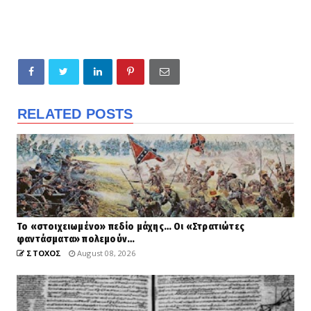
RELATED POSTS
Το «στοιχειωμένο» πεδίο μάχης… Οι «Στρατιώτες
φαντάσματα» πολεμούν…
ΣΤΟΧΟΣ
August 08, 2026