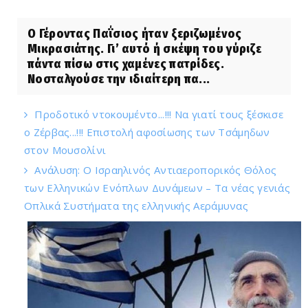
Ο Γέροντας Παΐσιος ήταν ξεριζωμένος
Μικρασιάτης. Γι’ αυτό ή σκέψη του γύριζε
πάντα πίσω στις χαμένες πατρίδες.
Νοσταλγούσε την ιδιαίτερη πα...
Προδοτικό ντοκουμέντο...!!! Να γιατί τους ξέσκισε
ο Ζέρβας...!!! Επιστολή αφοσίωσης των Τσάμηδων
στον Μουσολίνι
Ανάλυση: Ο Ισραηλινός Αντιαεροπορικός Θόλος
των Ελληνικών Ενόπλων Δυνάμεων – Τα νέας γενιάς
Οπλικά Συστήματα της ελληνικής Αεράμυνας