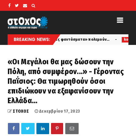
BREAKING NEWS:
… Οι «Στρατιώτες φαντάσματα» πολεμούν…
Η αστυνο
koinonia
«Οι Μεγάλοι θα μας δώσουν την
Πόλη, από συμφέρον...» - Γέροντας
Παΐσιος: Θα τιμωρηθούν όσοι
επιδιώκουν να εξαφανίσουν την
Ελλάδα...
ΣΤΟΧΟΣ
Δεκεμβρίου 17, 2023