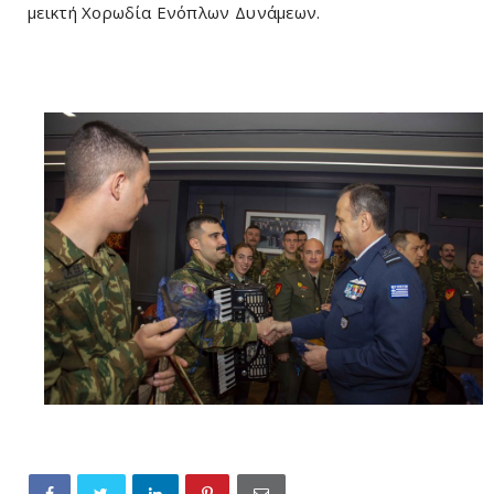
μεικτή Χορωδία Ενόπλων Δυνάμεων.