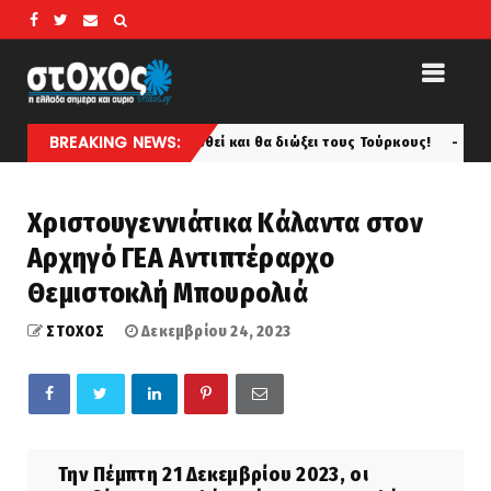
BREAKING NEWS:
νών που θα γυμνωθεί και θα διώξει τους Τούρκους!
Αν
koinonia
Χριστουγεννιάτικα Κάλαντα στον
Αρχηγό ΓΕΑ Αντιπτέραρχο
Θεμιστοκλή Μπουρολιά
ΣΤΟΧΟΣ
Δεκεμβρίου 24, 2023
Την Πέμπτη 21 Δεκεμβρίου 2023, οι