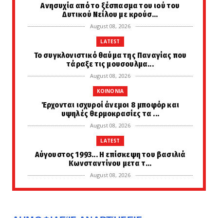
Ανησυχία από το ξέσπασμα του ιού του
Δυτικού Νείλου με κρούσ...
August 08, 2026
LATEST
Το συγκλονιστικό θαύμα της Παναγίας που
τάραξε τις μουσουλμα...
August 08, 2026
KOINONIA
Έρχονται ισχυροί άνεμοι 8 μποφόρ και
υψηλές θερμοκρασίες τα ...
August 08, 2026
LATEST
Αύγουστος 1993... Η επίσκεψη του βασιλιά
Κωνσταντίνου μετα τ...
August 08, 2026
PERIVALLON
Το μυστικό σχέδιο του Ισραήλ: Μαχητικό
αεροσκάφος F-35 χωρίς...