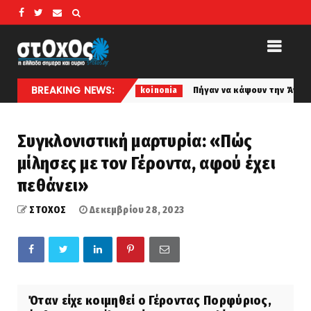
BREAKING NEWS:
γεγονός...
Πήγαν να κάψουν την Άνοιξη χθες βράδυ.
koinonia
Συγκλονιστική μαρτυρία: «Πώς
μίλησες με τον Γέροντα, αφού έχει
πεθάνει»
ΣΤΟΧΟΣ
Δεκεμβρίου 28, 2023
Όταν είχε κοιμηθεί ο Γέροντας Πορφύριος,