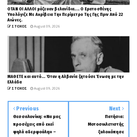
ΟΤΑΝ ΟΙ ΑΛΛΟΙ μάζευαν βελανίδια.... Ο Ερατοσθένης
Υπολόγιζε Με Ακρίβεια Την Περίμετρο Της Γης Πριν Από 22
Αιώνες.
ΣΤΟΧΟΣ
August 09, 2026
ΜΑΘΕΤΕ και αυτό... Όταν η Αλβανία ζητούσε Ένωση με την
Ελλάδα
ΣΤΟΧΟΣ
August 09, 2026
Previous
Next
Θεσσαλονίκη: «Να μας
Πατήσια:
προσέχεις από εκεί
Μοτοσικλετιστής
ψηλά αδερφούλη» –
ξυλοκόπησε