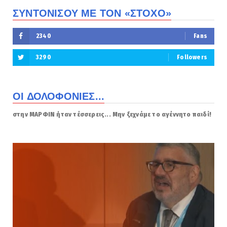
ΣΥΝΤΟΝΙΣΟΥ ΜΕ ΤΟΝ «ΣΤΟΧΟ»
2340
Fans
3290
Followers
ΟΙ ΔΟΛΟΦΟΝΙΕΣ...
στην ΜΑΡΦΙΝ ήταν τέσσερεις... Μην ξεχνάμε το αγέννητο παιδί!