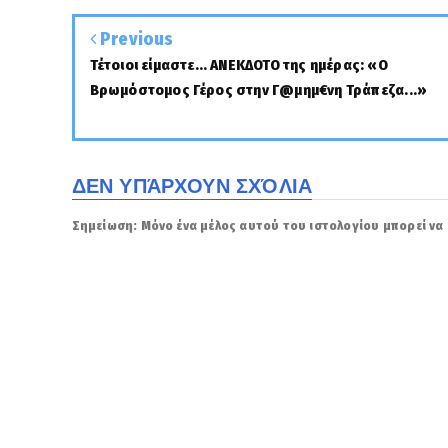
Previous
Τέτοιοι είμαστε... ΑΝΕΚΔΟΤΟ της ημέρας: «Ο
Βρωμόστομος Γέρος στην Γ@μημ€νη Τράπεζα...»
ΔΕΝ ΥΠΆΡΧΟΥΝ ΣΧΌΛΙΑ
Σημείωση: Μόνο ένα μέλος αυτού του ιστολογίου μπορεί να 