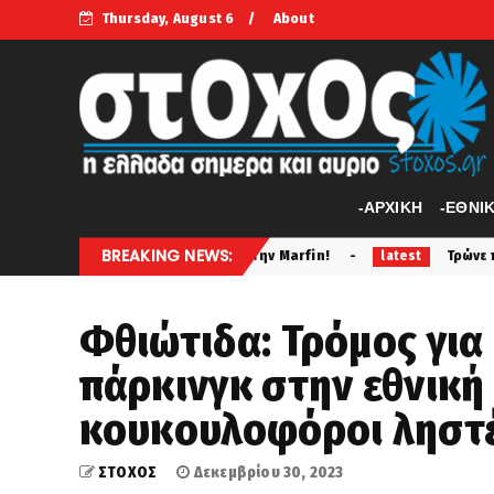
Thursday, August 6
About
-APXIKH
-ΕΘΝΙ
BREAKING NEWS:
μπρησμό στην Marfin!
Τρώνε παρέα σας και οι μύγες; Εφ
latest
Φθιώτιδα: Τρόμος για
πάρκινγκ στην εθνική
κουκουλοφόροι ληστ
ΣΤΟΧΟΣ
Δεκεμβρίου 30, 2023