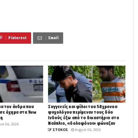
Pinterest
Email
ια τον άνδρα που
Συγγενείς και φίλοι του 58χρονου
 σε όχημα στα Άνω
ψυχολόγου περίμεναν τους δύο
βη
Ινδούς έξω από το δικαστήριο στο
Ναύπλιο, «δολοφόνοι» φώναζαν
st 06, 2026
ΣΤΟΧΟΣ
August 06, 2026