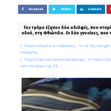
Facebook
Twitter
Linkedin
Τον τρόμο έζησαν δύο αδελφές, που σταμάτ
οδού, στη Φθιώτιδα. Οι δύο γυναίκες, που τ
Όποια πέτρα κι αν σηκώσεις... Το AI της Google
Χασάμπης.
Στηρίζουμε και συνυπογράφουμε... Η Ιταλία ζή
των συνόρων της ΕΕ