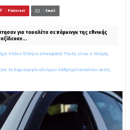
Pinterest
Email
ησαν για τουαλέτα σε πάρκινγκ της εθνικής
αξίδευαν...
 έχει πλέον Έλληνα επικεφαλή! Ποιός είναι ο Ντέμης
τησε τη δημιουργία κέντρων λαθρομεταναστών εκτός