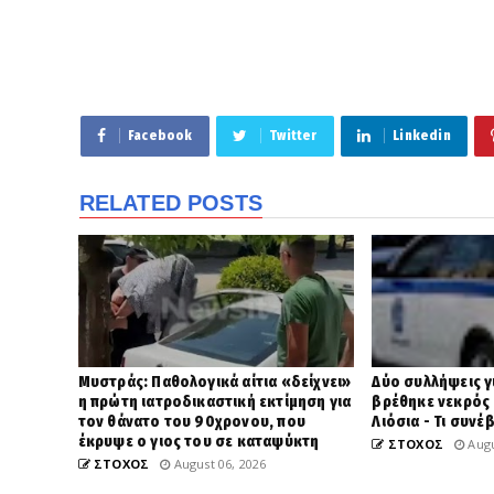
Facebook
Twitter
Linkedin
RELATED POSTS
Μυστράς: Παθολογικά αίτια «δείχνει»
Δύο συλλήψεις γ
η πρώτη ιατροδικαστική εκτίμηση για
βρέθηκε νεκρός
τον θάνατο του 90χρονου, που
Λιόσια - Τι συνέ
έκρυψε ο γιος του σε καταψύκτη
ΣΤΟΧΟΣ
Augu
ΣΤΟΧΟΣ
August 06, 2026