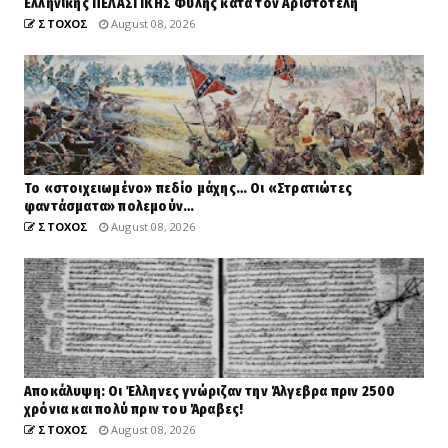
Ελληνικής ΠΕΛΑΣΓΙΚΗΣ Φυλής κατά τον Αριστοτέλη
ΣΤΟΧΟΣ
August 08, 2026
Το «στοιχειωμένο» πεδίο μάχης… Οι «Στρατιώτες
φαντάσματα» πολεμούν…
ΣΤΟΧΟΣ
August 08, 2026
Αποκάλυψη: Οι Έλληνες γνώριζαν την Άλγεβρα πριν 2500
χρόνια και πολύ πριν του Άραβες!
ΣΤΟΧΟΣ
August 08, 2026