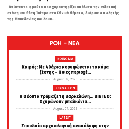
Απίστευτο φρούτο που χαρακτηρίζει απόλυτα την ενδοτική
στάση και θέση Τσίπρα στα Εθνικά θέματα, διόρισε ο πωλητής
της Μακεδονίας και λουκ...
POH - NEA
KOINONIA
Καιρός: Με 40άρια κορυφώνεται το κύμα
ζέστης – Ποιες περιοχέ...
August 08, 2026
PERIVALLON
H Θέουτα τρόμαξε τη Βαρκελώνη... ΒΙΝΤΕΟ:
Οχυρώνουν μπαλκόνια...
August 07, 2026
LATEST
Σπουδαία αρχαιολογική ανακάλυψη στην