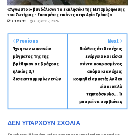
«Άγνωστοι» βανδάλισαν το εκκλησάκι της Μεταμόρφωσης
του Σωτήρος - Σπασμένες εικόνες στην Αγία Τράπεζα
ΣΤΟΧΟΣ
August 07, 2026
Previous
Next
Ίχνη των ωκεανών
Νιώθεις ότι δεν έχεις
μάγματος της Γης
ενέργεια και είσαι
βρέθηκαν σε βράχους
πάντα κουρασμένος
ηλικίας 3,7
ακόμα κι αν έχεις
δισεκατομμυρίων ετών
κοιμηθεί αρκετά; Αν δεν
είσαι απλά
τεμπεόσκυλο... Τι
μπορεί να συμβαίνει;
ΔΕΝ ΥΠΆΡΧΟΥΝ ΣΧΌΛΙΑ
Σημείωση: Μόνο ένα μέλος αυτού του ιστολογίου μπορεί να