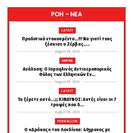
POH - NEA
LATEST
Προδοτικό ντοκουμέντο...!!! Να γιατί τους
ξέσκισε ο Ζέρβας.....
August 08, 2026
AMYNA
Ανάλυση: Ο Ισραηλινός Αντιαεροπορικός
Θόλος των Ελληνικών Εν...
August 08, 2026
LATEST
Το ξέρετε αυτό...;;; ΚΙΝΔΥΝΟΣ: Αυτές είναι οι 7
τροφές που δ...
August 08, 2026
PERIVALLON
Ο «Δράκος» του Λονδίνου: 40χρονος με