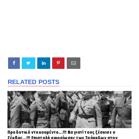
RELATED POSTS
Προδοτικό ντοκουμέντο...!!! Να γιατί τους ξέσκισε ο
Ζέρβας...!!! Επιστολή αφοσίωσης των Τσάμηδων στον