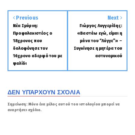
Previous
Next
Νέα Σμύρνη:
Γιώργος Λυγγερίδης:
Προφυλακιστέος ο
«Βαστάω εγώ, είμαι η
18χρονος που
μάνα του “Λύγγε”» –
δολοφόνησε τον
Συγκίνησε η μητέρα του
16χρονο αδερφό του με
αστυνομικού
ψαλίδι
ΔΕΝ ΥΠΆΡΧΟΥΝ ΣΧΌΛΙΑ
Σημείωση: Μόνο ένα μέλος αυτού του ιστολογίου μπορεί να
αναρτήσει σχόλιο.