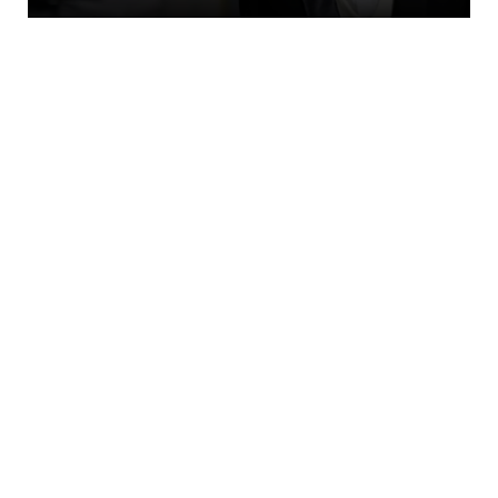
LATEST
Όταν η υπόθεση Σκιαδόπουλου συγκλόνισε
την Ελλάδα... Σκότωσε...
August 08, 2026
STOXOS
Γλυπτά του Παρθενώνα: Άδωνις και
Κυρανάκης ζητούν την παρέμβ...
August 08, 2026
LATEST
Συγκλονιστική προφητεία: Θα γίνονται
πόλεμοι παντού – Η Ελλά...
August 08, 2026
ETHNIKA
Η Τουρκία επιχειρεί νέο «γκριζάρισμα» στο
Αιγαίο και προκαλε...
August 08, 2026
LATEST