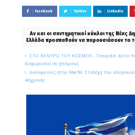
Facebook
Twitter
Linkedin
Αν και οι συντηρητικοί κύκλοι της Νέας Δη
Ελλάδα προσπαθούν να παρουσιάσουν το τα
ΣΤΟ ΚΕΝΤΡΟ ΤΟΥ ΚΟΣΜΟΥ... Πανγαία: Δείτε που
διαχωριστεί σε ηπείρους
Δολοφονίες στην Marfin: Στελέχη του ελληνικο
46χρονη!