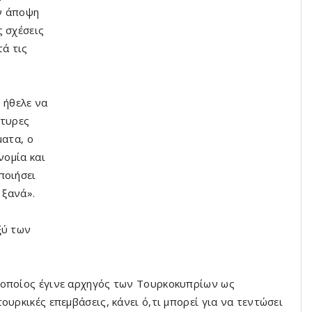
ν άποψη
ς σχέσεις
τά τις
 ήθελε να
ρτυρες
ματα, ο
νομία και
ποιήσει
 ξανά».
ξύ των
 οποίος έγινε αρχηγός των Τουρκοκυπρίων ως
υρκικές επεμβάσεις, κάνει ό,τι μπορεί για να τεντώσει