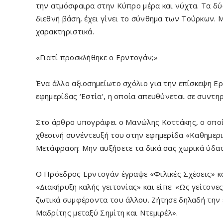
την ατμόσφαιρα στην Κύπρο μέρα και νύχτα. Τα δύο
διεθνή βάση, έχει γίνει το σύνθημα των Τούρκων. Μ
χαρακτηριστικά.
«Γιατί προσκλήθηκε ο Ερντογάν;»
Ένα άλλο αξιοσημείωτο σχόλιο για την επίσκεψη Ερ
εφημερίδας ‘Εστία’, η οποία απευθύνεται σε συντη
Στο άρθρο υπογράφει ο Μανώλης Κοττάκης, ο οποίο
χθεσινή συνέντευξή του στην εφημερίδα «Καθημεριν
Μετάφραση: Μην αυξήσετε τα δικά σας χωρικά ύδατ
Ο Πρόεδρος Ερντογάν έγραψε «Φιλικές Σχέσεις» κα
«Διακήρυξη καλής γειτονίας» και είπε: «Ως γείτονε
ζωτικά συμφέροντα του άλλου. Ζήτησε δηλαδή την
Μαδρίτης μεταξύ Σημίτη και Ντεμιρέλ».