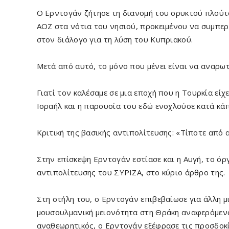
Ο Ερντογάν ζήτησε τη διανομή του ορυκτού πλού
ΑΟΖ στα νότια του νησιού, προκειμένου να συμπερ
στον διάλογο για τη λύση του Κυπριακού.
Μετά από αυτό, το μόνο που μένει είναι να αναρω
Γιατί τον καλέσαμε σε μια εποχή που η Τουρκία είχ
Ισραήλ και η παρουσία του εδώ ενοχλούσε κατά κά
Κριτική της βασικής αντιπολίτευσης: «Τίποτε από 
Στην επίσκεψη Ερντογάν εστίασε και η Αυγή, το όρ
αντιπολίτευσης του ΣΥΡΙΖΑ, στο κύριο άρθρο της.
Στη στήλη του, ο Ερντογάν επιβεβαίωσε για άλλη 
μουσουλμανική μειονότητα στη Θράκη αναφερόμενο
αναθεωρητικός, ο Ερντογάν εξέφρασε τις προσδοκίε