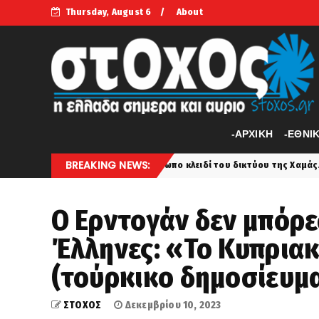
Thursday, August 6
About
-APXIKH
-ΕΘΝΙ
BREAKING NEWS:
οι – Το πρόσωπο κλειδί του δικτύου της Χαμάς... Θα χτυπούσαν και στη
Ο Ερντογάν δεν μπόρε
Έλληνες: «Το Κυπριακ
(τούρκικο δημοσίευμ
ΣΤΟΧΟΣ
Δεκεμβρίου 10, 2023