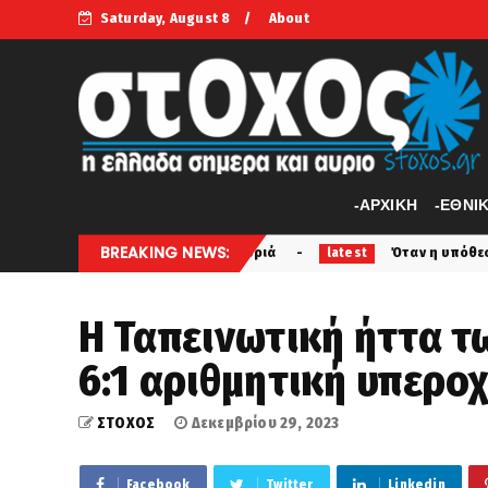
Saturday, August 8
About
-APXIKH
-ΕΘΝΙ
BREAKING NEWS:
μαχαίρια και σφυριά
Όταν η υπόθεση Σκιαδόπουλου συγκ
latest
Η Ταπεινωτική ήττα τ
6:1 αριθμητική υπεροχ
ΣΤΟΧΟΣ
Δεκεμβρίου 29, 2023
Facebook
Twitter
Linkedin