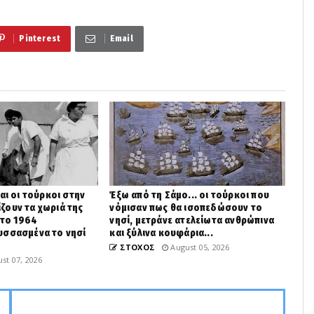
Pinterest
Email
αι οι τούρκοι στην
Έξω από τη Σάμο... οι τούρκοι που
ζουν τα χωριά της
νόμισαν πως θα ισοπεδώσουν το
 το 1964
νησί, μετράνε ατελείωτα ανθρώπινα
υσσασμένα το νησί
και ξύλινα κουφάρια...
ΣΤΟΧΟΣ
August 05, 2026
st 07, 2026