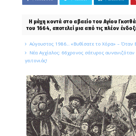
Η μάχη κοντά στο αβαείο του Αγίου Γκοτθά
του 1664, αποτελεί μια από τις πλέον ένδοξε
Αύγουστος 1986... «Βυθίσατε το Χόρα» – Όταν
Νέα Αγχίαλος: 66χρονος σάτυρος αυνανιζόταν
γειτονιάς!