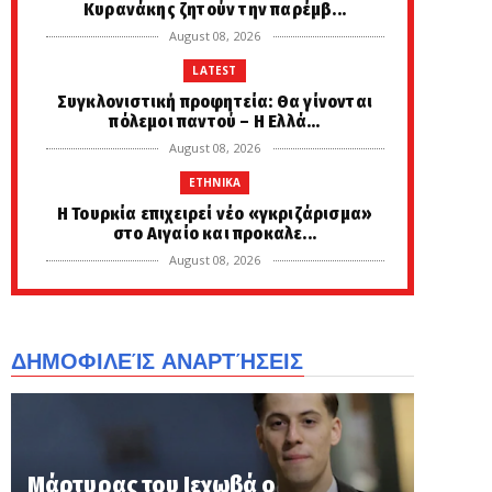
Κυρανάκης ζητούν την παρέμβ...
August 08, 2026
LATEST
Συγκλονιστική προφητεία: Θα γίνονται
πόλεμοι παντού – Η Ελλά...
August 08, 2026
ETHNIKA
Η Τουρκία επιχειρεί νέο «γκριζάρισμα»
στο Αιγαίο και προκαλε...
August 08, 2026
LATEST
Όταν ελληνικό Mirage 2000-5 γλέντησε
Τούρκο πιλότο στο Αιγαί...
ΔΗΜΟΦΙΛΕΊΣ ΑΝΑΡΤΉΣΕΙΣ
August 08, 2026
PERIVALLON
Οργανισμός Ισλαμικής Συνεργασίας:
«Πυλώνας ασφάλειας» η αμυν...
Μάρτυρας του Ιεχωβά ο
August 08, 2026