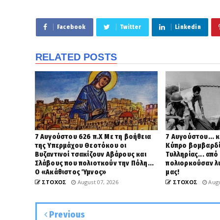
Facebook
Twitter
Linkedin
RELATED POSTS
7 Αυγούστου 626 π.Χ Με τη βοήθεια
7 Αυγούστου... κ
της Υπερμάχου Θεοτόκου οι
Κύπρο βομβαρδί
Βυζαντινοί τσακίζουν Αβάρους και
Τυλληρίας... από
Σλάβους που πολιοτκούν την Πόλη...
πολιορκούσαν λ
Ο «Ακάθιστος Ύμνος»
μας!
ΣΤΟΧΟΣ
August 07, 2026
ΣΤΟΧΟΣ
Augu
Previous