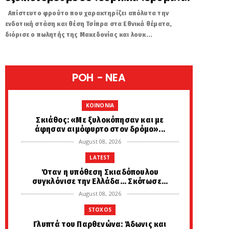
Απίστευτο φρούτο που χαρακτηρίζει απόλυτα την
ενδοτική στάση και θέση Τσίπρα στα Εθνικά θέματα,
διόρισε ο πωλητής της Μακεδονίας και λουκ...
POH - NEA
KOINONIA
Σκιάθος: «Με ξυλοκόπησαν και με
άφησαν αιμόφυρτο στον δρόμο»...
August 08, 2026
LATEST
Όταν η υπόθεση Σκιαδόπουλου
συγκλόνισε την Ελλάδα... Σκότωσε...
August 08, 2026
STOXOS
Γλυπτά του Παρθενώνα: Άδωνις και