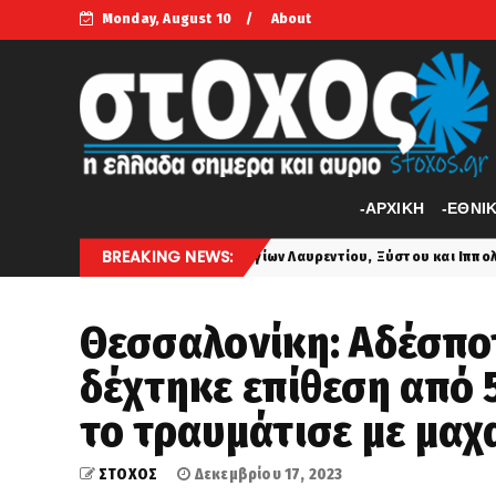
Monday, August 10
About
-APXIKH
-ΕΘΝΙ
BREAKING NEWS:
ρτή των Αγίων Λαυρεντίου, Ξύστου και Ιππολύτου
ΟΤΑΝ 
latest
Θεσσαλονίκη: Αδέσπο
δέχτηκε επίθεση από
το τραυμάτισε με μαχ
ΣΤΟΧΟΣ
Δεκεμβρίου 17, 2023