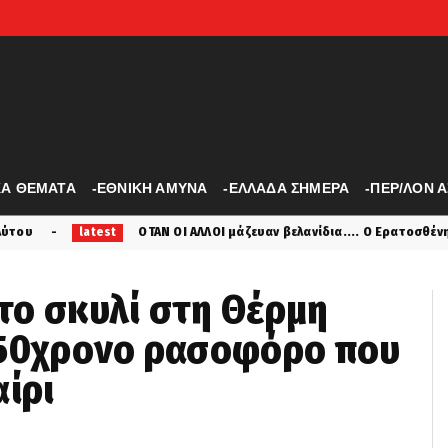
ΚΑ ΘΕΜΑΤΑ
-ΕΘΝΙΚΗ ΑΜΥΝΑ
-ΕΛΛΑΔΑ ΣΗΜΕΡΑ
-ΠΕΡ/ΛΟΝ 
ΟΙ ΑΛΛΟΙ μάζευαν βελανίδια.... Ο Ερατοσθένης Υπολόγιζε Με Ακρίβεια Τη
το σκυλί στη Θέρμη
 50χρονο ρασοφόρο που
αίρι