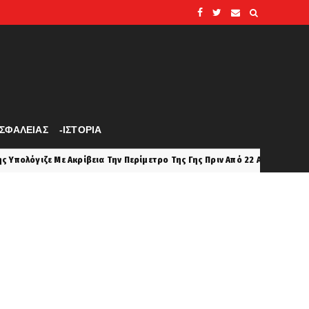
ΑΣΦΑΛΕΙΑΣ
-ΙΣΤΟΡΙΑ
ν Περίμετρο Της Γης Πριν Από 22 Αιώνες.
Το Ισραήλ 
perivallon