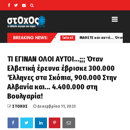
BREAKING NEWS:
όγραμμα;
ΜΑΘΕΤΕ και αυτό... Όταν η Αλβανία ζητούσε Έ
latest
ΤΙ ΕΓΙΝΑΝ ΟΛΟΙ ΑΥΤΟΙ...;;; Όταν
Ελβετική έρευνα έβρισκε 300.000
Έλληνες στα Σκόπια, 900.000 Στην
Αλβανία και... 4.400.000 στη
Βουλγαρία!
ΣΤΟΧΟΣ
Δεκεμβρίου 11, 2023