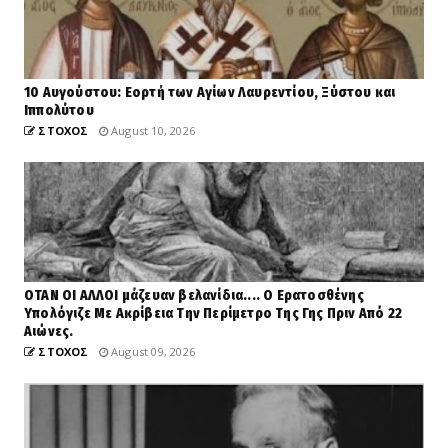
10 Αυγούστου: Εορτή των Αγίων Λαυρεντίου, Ξύστου και
Ιππολύτου
ΣΤΟΧΟΣ
August 10, 2026
ΟΤΑΝ ΟΙ ΑΛΛΟΙ μάζευαν βελανίδια.... Ο Ερατοσθένης
Υπολόγιζε Με Ακρίβεια Την Περίμετρο Της Γης Πριν Από 22
Αιώνες.
ΣΤΟΧΟΣ
August 09, 2026