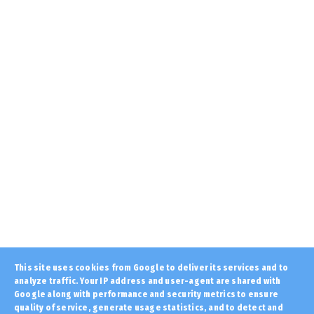
διαδώσετε: Ο «Πατερο...
August 09, 2026
KOINONIA
Ισραηλινό ΥΠΕΞ: Ζητά από Ισραηλινούς στην
Ελλάδα να κρύψουν ...
August 09, 2026
LATEST
ΑΣΤΙΚΟΙ ΜΥΘΟΙ; Τα τρία Ελληνικά Σπήλαια με
τις πιο περίεργες...
August 09, 2026
KOINONIA
Σε επιφυλακή η Πυροσβεστική... Σε εφαρμογή
το 2ο στάδιο επι...
August 09, 2026
LATEST
This site uses cookies from Google to deliver its services and to
analyze traffic. Your IP address and user-agent are shared with
Αυτά είναι τα 10 ΠΕΙΡΑΜΑΤΑ που
πραγματοποιούνται και θα μπορ...
Google along with performance and security metrics to ensure
quality of service, generate usage statistics, and to detect and
August 09, 2026