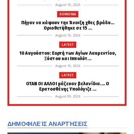
August 10, 2026
KOINONIA
Πήγαν να κάψουν την Άνοιξη χθες βράδυ...
Οριοθετήθηκε σε 15 ...
August 10, 2026
LATEST
10 Αυγούστου: Εορτή των Αγίων Λαυρεντίου,
Ξύστου και Ιππολύτ...
August 10, 2026
LATEST
ΟΤΑΝ ΟΙ ΑΛΛΟΙ μάζευαν βελανίδια.... Ο
Ερατοσθένης Υπολόγιζε ...
August 09, 2026
PERIVALLON
Το Ισραήλ ανησυχεί για τα πυρηνικά του Ιράν:
Διατήρηση του ε...
ΔΗΜΟΦΙΛΕΊΣ ΑΝΑΡΤΉΣΕΙΣ
August 09, 2026