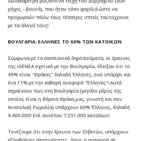
δωδεκάμετρα βυζαντινά τείχη του Δυρραχίου (δύο
ράχες - βουνά), που ήταν τόσο φαρδιά ώστε να
προχωρούν πάνω τους τέσσερις ιππείς ταυτόχρονα
με τα άλογά τους!
ΒΟΥΛΓΑΡΙΑ: ΕΛΛΗΝΕΣ ΤΟ 60% ΤΩΝ ΚΑΤΟΙΚΩΝ
Σύμφωνα με τα σκοπιανικά δημοσιεύματα, οι έρευνες
της iGENEA σχετικά με την Βουλγαρία, έδειξαν ότι το
49% είναι "Θράκες" δηλαδή Έλληνες, ενώ υπάρχει και
ένα 11% με την καθαρή αναφορά "Έλληνες"! Αυτά
σημαίνουν πως στη Βουλγαρία (μεγάλο μέρος της
οποίας είναι η Βόρεια Θράκη μας, γνωστή και σαν
Ανατολική Ρωμυλία) υπάρχουν 60% Έλληνες, δηλαδή
4.400.000! Επί συνόλου 7.351.000 κατοίκων!
Τονίζουμε ότι στην έρευνα των Ελβετών, υπάρχουν
εξόφθαλμες σκοπιμότητες, όπως η αναφορά σε