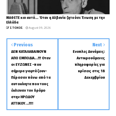
ΜΑΘΕΤΕ και αυτό... Όταν η Αλβανία ζητούσε Ένωση με την
Ελλάδα
ΣΤΟΧΟΣ
August 09, 2026
Previous
Next
ΔΕΝ ΚΑΤΑΛΑΒΑΙΝΟΥΝ
Ενοπλες Δυνάμεις:
ΑΠΟ ΕΜΠΟΔΙΑ...!!! Οταν
Αντικρουόμενες
οι ΕΥΖΩΝΕΣ -που
πληροφορίες για
σήμερα γιορτάζουν-
κρίσεις στις 18
Πέρασαν πάνω από τα
Δεκεμβρίου
αυτοκίνητα που τους
έκλειναν τον δρόμο
στην ΗΡΩΔΟΥ
ΑΤΤΙΚΟΥ...!!!!