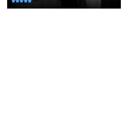
August 08, 2026
KOINONIA
Φυλάκιση 15 μηνών στη Βρετανίδα που
μέθυσε με την 15χρονη κό...
August 08, 2026
UNCATEGORIZED
«Ολίγοι πόντοι έμειναν να βγει το σπαθί από
το θηκάρι... » Τ...
August 08, 2026
KOINONIA
Ανησυχία από το ξέσπασμα του ιού του
Δυτικού Νείλου με κρούσ...
August 08, 2026
LATEST
Το συγκλονιστικό θαύμα της Παναγίας που
τάραξε τις μουσουλμα...
August 08, 2026
KOINONIA