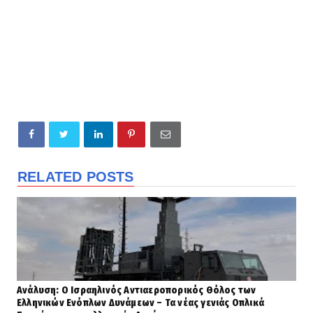
RELATED POSTS
Ανάλυση: Ο Ισραηλινός Αντιαεροπορικός Θόλος των
Ελληνικών Ενόπλων Δυνάμεων – Τα νέας γενιάς Οπλικά