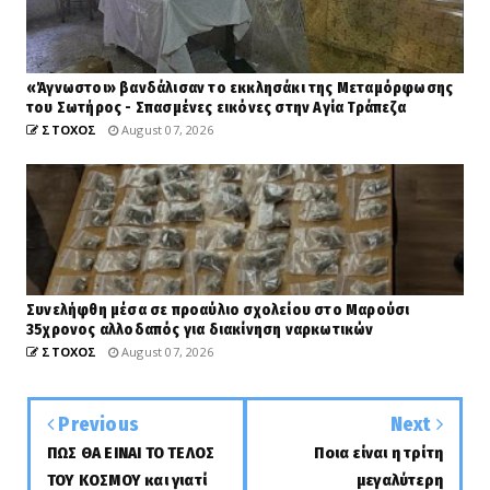
«Άγνωστοι» βανδάλισαν το εκκλησάκι της Μεταμόρφωσης
του Σωτήρος - Σπασμένες εικόνες στην Αγία Τράπεζα
ΣΤΟΧΟΣ
August 07, 2026
Συνελήφθη μέσα σε προαύλιο σχολείου στο Μαρούσι
35χρονος αλλοδαπός για διακίνηση ναρκωτικών
ΣΤΟΧΟΣ
August 07, 2026
Previous
Next
ΠΩΣ ΘΑ ΕΙΝΑΙ ΤΟ ΤΕΛΟΣ
Ποια είναι η τρίτη
ΤΟΥ ΚΟΣΜΟΥ και γιατί
μεγαλύτερη