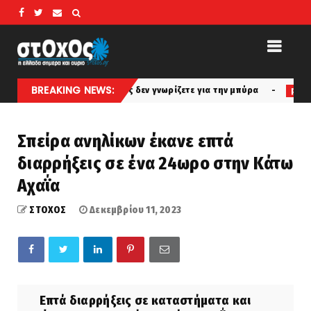
BREAKING NEWS:
ράγματα που ίσως δεν γνωρίζετε για την μπύρα
Μασ
perivallon
Σπείρα ανηλίκων έκανε επτά
διαρρήξεις σε ένα 24ωρο στην Κάτω
Αχαΐα
ΣΤΟΧΟΣ
Δεκεμβρίου 11, 2023
Επτά διαρρήξεις σε καταστήματα και