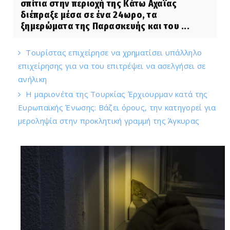
σπίτια στην περιοχή της Κάτω Αχαΐας
διέπραξε μέσα σε ένα 24ωρο, τα
ξημερώματα της Παρασκευής και του ...
Τουρίστας επιχείρησε να χρηματίσει υπάλληλο
επιχείρησης για να του επιτρέψει να ασελγήσει σε
ανήλικη
Η μαριονέτα της Τουρκίας Έρχιουρμαν κατά της
Ευρωπαϊκής Ένωσης: Βάζει όρους, την κατηγορεί για
μεροληψία στην προκλητική γραμμή της Άγκυρας