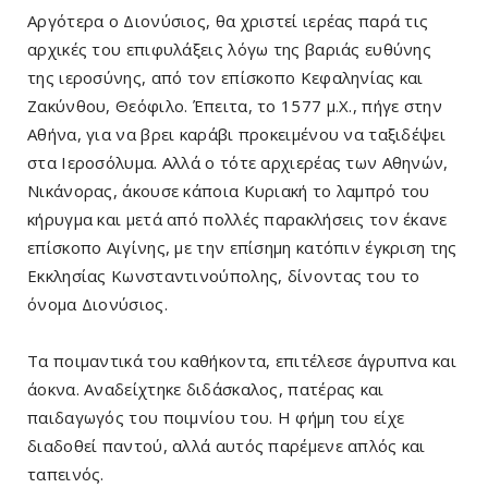
Αργότερα ο Διονύσιος, θα χριστεί ιερέας παρά τις
αρχικές του επιφυλάξεις λόγω της βαριάς ευθύνης
της ιεροσύνης, από τον επίσκοπο Κεφαληνίας και
Ζακύνθου, Θεόφιλο. Έπειτα, το 1577 μ.Χ., πήγε στην
Αθήνα, για να βρει καράβι προκειμένου να ταξιδέψει
στα Ιεροσόλυμα. Αλλά ο τότε αρχιερέας των Αθηνών,
Νικάνορας, άκουσε κάποια Κυριακή το λαμπρό του
κήρυγμα και μετά από πολλές παρακλήσεις τον έκανε
επίσκοπο Αιγίνης, με την επίσημη κατόπιν έγκριση της
Εκκλησίας Κωνσταντινούπολης, δίνοντας του το
όνομα Διονύσιος.
Τα ποιμαντικά του καθήκοντα, επιτέλεσε άγρυπνα και
άοκνα. Αναδείχτηκε διδάσκαλος, πατέρας και
παιδαγωγός του ποιμνίου του. Η φήμη του είχε
διαδοθεί παντού, αλλά αυτός παρέμενε απλός και
ταπεινός.