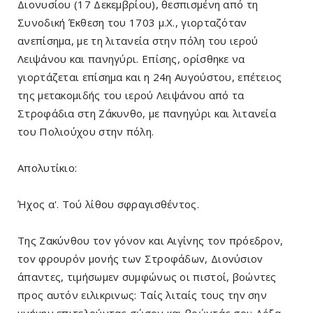
Διονυσίου (17 Δεκεμβρίου), θεσπισμένη από τη
Συνοδική Έκθεση του 1703 μ.Χ., γιορταζόταν
ανεπίσημα, με τη λιτανεία στην πόλη του ιερού
Λειψάνου και πανηγύρι. Επίσης, ορίσθηκε να
γιορτάζεται επίσημα και η 24η Αυγούστου, επέτειος
της μετακομιδής του ιερού Λειψάνου από τα
Στροφάδια στη Ζάκυνθο, με πανηγύρι και λιτανεία
του Πολιούχου στην πόλη.
Απολυτίκιο:
Ήχος α'. Τού λίθου σφραγισθέντος.
Της Ζακύνθου τοv γόνον και Αιγίvης τον πρόεδρον,
τοv φρουρόν μονής τωv Στροφάδωv, Διοvύσιοv
άπαντες, τιμήσωμεv συμφώνως οι πιστοί, βοώντες
προς αυτόν ειλικριvως: Tαίς λιταίς τους τηv σην