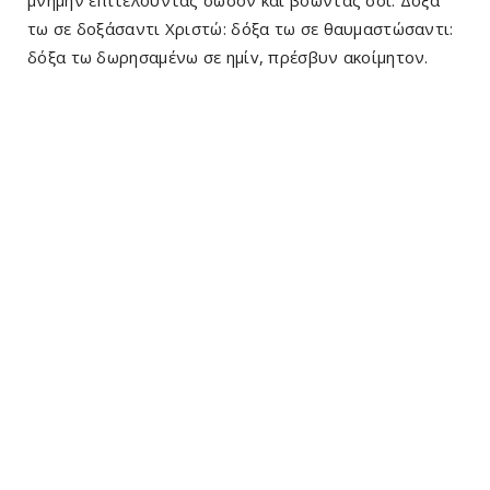
μνήμην επιτελούντας σώσον και βοώντάς σοι: Δόξα
τω σε δοξάσαντι Χριστώ: δόξα τω σε θαυμαστώσαντι:
δόξα τω δωρησαμένω σε ημίv, πρέσβυν ακοίμητον.