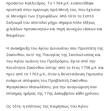
προάστιο Καλλιτέρος. Το 1764 μ.Χ. εναποτέθηκε
οριστικά στην ομώνυμη Ιερά Μονή του, που έχτισαν
oί Μοναχοί των Στροφάδων. Από τότε το Σεπτό
Σκήνωμά του αποτελεί μέχρι σήμερα πόλο έλξεως
χιλιάδων προσκυνητών και πηγή συνεχών ιάσεων και
θαυμάτων.
Η ανακήρυξη του Αγίου Διονυσίου σαν Προστάτη της
Ζακύνθου, αντί της Παναγίας της Σκοπιώτισσας και
του Αγίου Ιωάννη του Προδρόμου, έγινε από την
Κοινότητα Ζακύνθου ύστερ’ από το έτος 1758 μ.Χ. και
πριν από το 1763 μ.Χ., όταν η Βενετσιάνικη Γερουσία
ενέκρινε απόφαση του Προβλεπτή Ζακύνθου
Φραγκίσκου Μανωλέσου, για την αναγνώριση σαν
επίσημης ημέρας της 17ης Δεκεμβρίου κάθε χρόνου.
Ως τότε, η επέτειος της Κοιμήσεως του Αγίου