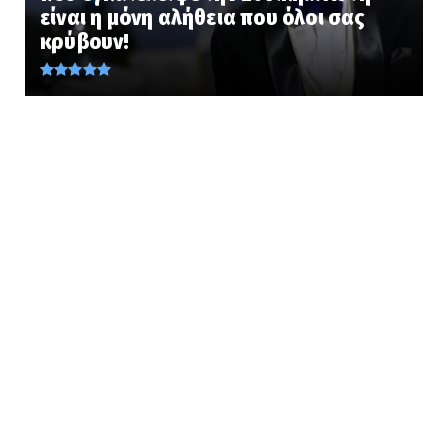
είναι η μόνη αλήθεια που όλοι σας
Τι φαγητά έτρωγαν οι κάτοικοι του Ελλαδικού
κρύβουν!
χώρου 9.000 ΧΡΟΝ...
August 08, 2026
KOINONIA
Φυλάκιση 15 μηνών στη Βρετανίδα που
μέθυσε με την 15χρονη κό...
August 08, 2026
UNCATEGORIZED
«Ολίγοι πόντοι έμειναν να βγει το σπαθί από
το θηκάρι... » Τ...
August 08, 2026
KOINONIA
Ανησυχία από το ξέσπασμα του ιού του
Δυτικού Νείλου με κρούσ...
August 08, 2026
LATEST
Το συγκλονιστικό θαύμα της Παναγίας που