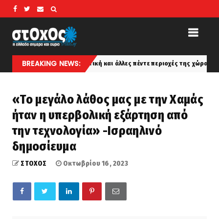
BREAKING NEWS:
σε Αττική και άλλες πέντε περιοχές της χώρας
Το «στο
latest
«Το μεγάλο λάθος μας με την Χαμάς
ήταν η υπερβολική εξάρτηση από
την τεχνολογία» -Ισραηλινό
δημοσίευμα
ΣΤΟΧΟΣ
Οκτωβρίου 16, 2023