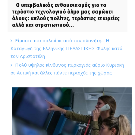
Ο υπερβολικός ενθουσιασμός για το
τεράστιο τεχνολογικό άλμα μας σαρώνει
όλους: απλούς πολίτες, τεράστιες εταιρείες
αλλά και στρατιωτικού...
Είμαστε πιο παλιοί κι από τον πλανήτη... Η
Καταγωγή της Ελληνικής ΠΕΛΑΣΓΙΚΗΣ Φυλής κατά
τον Αριστοτέλη
Πολύ υψηλός κίνδυνος πυρκαγιάς αύριο Κυριακή
σε Αττική και άλλες πέντε περιοχές της χώρας