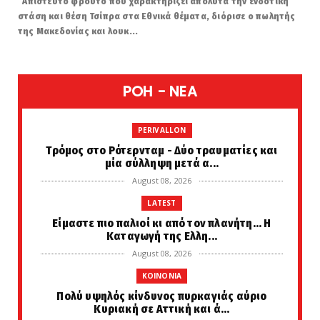
Απίστευτο φρούτο που χαρακτηρίζει απόλυτα την ενδοτική
στάση και θέση Τσίπρα στα Εθνικά θέματα, διόρισε ο πωλητής
της Μακεδονίας και λουκ...
POH - NEA
PERIVALLON
Tρόμος στο Ρότερνταμ - Δύο τραυματίες και
μία σύλληψη μετά α...
August 08, 2026
LATEST
Είμαστε πιο παλιοί κι από τον πλανήτη... Η
Καταγωγή της Ελλη...
August 08, 2026
KOINONIA
Πολύ υψηλός κίνδυνος πυρκαγιάς αύριο
Κυριακή σε Αττική και ά...