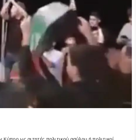
ν Κύπρο ως αιτητές πολιτικού ασύλου ή πολιτικοί