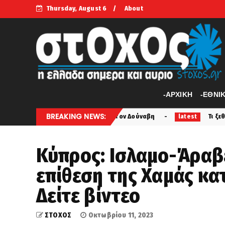
Thursday, August 6
About
-APXIKH
-ΕΘΝΙ
BREAKING NEWS:
ης στάθμης στον Δούναβη
Τι ξεθάψαμε πάλι... Αυτό είνα
latest
Κύπρος: Ισλαμο-Άραβε
επίθεση της Χαμάς κα
Δείτε βίντεο
ΣΤΟΧΟΣ
Οκτωβρίου 11, 2023