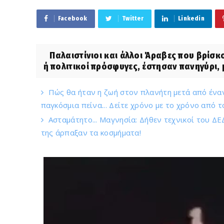
Facebook
Twitter
Linkedin
Παλαιστίνιοι και άλλοι Άραβες που βρίσκο
ή πολιτικοί πρόσφυγες, έστησαν πανηγύρι, 
Πώς θα ήταν η ζωή στον πλανήτη μετά από έναν 
παγκόσμια πείνα... Δείτε χρόνο με το χρόνο από τ
Ασταμάτητο... Μαγνησία: Δήθεν τεχνικοί του ΔΕΔ
της άρπαξαν τα κοσμήματα!