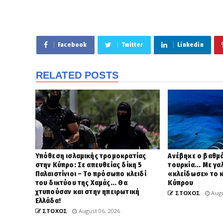
Facebook
Twitter
Linkedin
RELATED POSTS
Υπόθεση ισλαμικής τρομοκρατίας
Ανέβηκε ο βαθμό
στην Κύπρο: Σε απευθείας δίκη 5
τουρκία... Με γ
Παλαιστίνιοι – Το πρόσωπο κλειδί
«κλείδωσε» το 
του δικτύου της Χαμάς... Θα
Κύπρου
χτυπούσαν και στην ηπειρωτική
ΣΤΟΧΟΣ
Augu
Ελλάδα!
ΣΤΟΧΟΣ
August 06, 2026