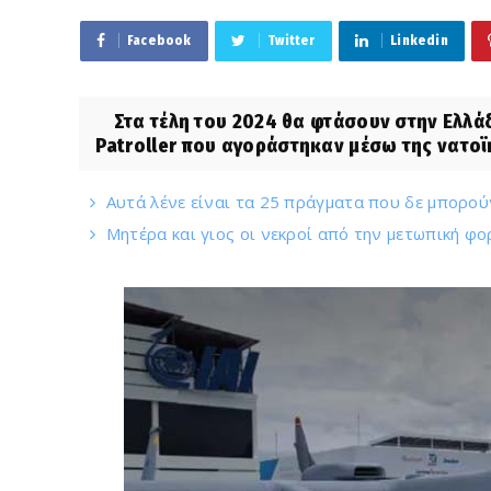
Facebook
Twitter
Linkedin
Στα τέλη του 2024 θα φτάσουν στην Ελλάδ
Patroller που αγοράστηκαν μέσω της νατοϊ
Αυτά λένε είναι τα 25 πράγματα που δε μπορο
Μητέρα και γιος οι νεκροί από την μετωπική φο