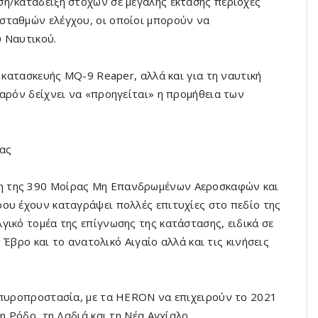
η/κατάδειξη στόχων σε μεγάλης έκτασης περιοχές
σταθμών ελέγχου, οι οποίοι μπορούν να
 Ναυτικού.
 κατασκευής MQ-9 Reaper, αλλά και για τη ναυτική
αρόν δείχνει να «προηγείται» η προμήθεια των
ίας
η της 390 Μοίρας Μη Επανδρωμένων Αεροσκαφών και
ου έχουν καταγράψει πολλές επιτυχίες στο πεδίο της
γικό τομέα της επίγνωσης της κατάστασης, ειδικά σε
ν Έβρο και το ανατολικό Αιγαίο αλλά και τις κινήσεις
 πυροπροστασία, με τα HERON να επιχειρούν το 2021
η Ρόδο, τη Δαδιά και τη Νέα Αγχίαλο.