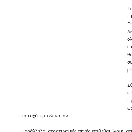
Τ
H
Γε
Δ
ολ
ε
θα
συ
μέ
Σύ
ώρ
Πρ
ώσ
το ταχύτερο δυνατόν.
Παράλληλα, στρατιωτικές πηγές επιβεβαιώνουν στη