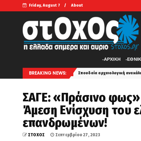
Friday, August 7
About
-APXIKH
-ΕΘΝΙ
BREAKING NEWS:
τα
Σπουδαία αρχαιολογική ανακάλυψη στην Άσπενδο: Ή
latest
ΣΑΓΕ: «Πράσινο φως» 
Άμεση Ενίσχυση του ε
επανδρωμένων!
ΣΤΟΧΟΣ
Σεπτεμβρίου 27, 2023