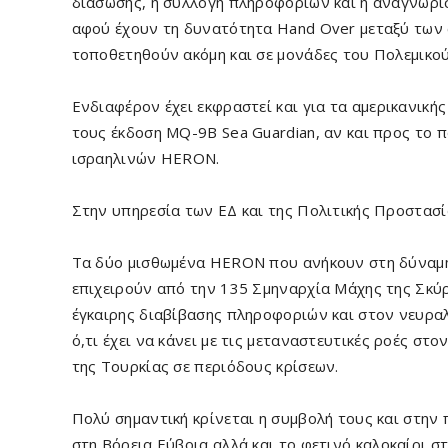
διάσωσης, η συλλογή πληροφοριών και η αναγνώρισ
αφού έχουν τη δυνατότητα Hand Over μεταξύ των 
τοποθετηθούν ακόμη και σε μονάδες του Πολεμικού
Ενδιαφέρον έχει εκφραστεί και για τα αμερικανικής
τους έκδοση MQ-9B Sea Guardian, αν και προς το π
ισραηλινών HERON.
Στην υπηρεσία των ΕΔ και της Πολιτικής Προστασ
Τα δύο μισθωμένα HERON που ανήκουν στη δύναμ
επιχειρούν από την 135 Σμηναρχία Μάχης της Σκύρ
έγκαιρης διαβίβασης πληροφοριών και στον νευραλ
ό,τι έχει να κάνει με τις μεταναστευτικές ροές στο
της Τουρκίας σε περιόδους κρίσεων.
Πολύ σημαντική κρίνεται η συμβολή τους και στην
στη Βόρεια Εύβοια αλλά και το φετινό καλοκαίρι στ