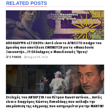
RELATED POSTS
ΑΠΟΚΑΛΥΨΗ «ΣΤΟΧΟΥ»: Αυτό είναι το ΑΓΝΩΣΤΟ ποιήμα του
Δροσίνη που αποτέλεσε ΕΜΠΝΕΥΣΗ για το «Μακεδονία
Ξακουστή»...!!! Ολόκληρος ο Μακεδονικός Ύμνος!
ΣΤΟΧΟΣ
August 08, 2026
Στελεχός του ΑΝΤΑΡΣΥΑ του Πέτρου Κωνσταντίνου... Αυτός
είναι ο δικηγόρος Κώστας Παπαδάκης που ανέλαβε την
υπεράσπιση της 46χρονης που κατηγορείται για την MARFIN!