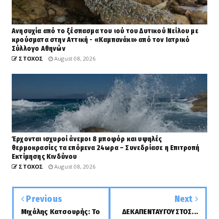
Ανησυχία από το ξέσπασμα του ιού του Δυτικού Νείλου με
κρούσματα στην Αττική - «Καμπανάκι» από τον Ιατρικό
Σύλλογο Αθηνών
ΣΤΟΧΟΣ
August 08, 2026
Έρχονται ισχυροί άνεμοι 8 μποφόρ και υψηλές
θερμοκρασίες τα επόμενα 24ωρα – Συνεδρίασε η Επιτροπή
Εκτίμησης Κινδύνου
ΣΤΟΧΟΣ
August 08, 2026
Previous
Next
Μιχάλης Κατσουρής: Το
ΔΕΚΑΠΕΝΤΑΥΓΟΥΣΤΟΣ...