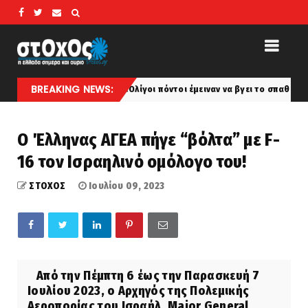
BREAKING NEWS:
«Ολίγοι πόντοι έμειναν να βγει το σπαθί από το θηκάρι.
categorized
O Έλληνας ΑΓΕΑ πήγε “βόλτα” με F-
16 τον Ισραηλινό ομόλογο του!
ΣΤΟΧΟΣ
Ιουλίου 09, 2023
Από την Πέμπτη 6 έως την Παρασκευή 7
Ιουλίου 2023, ο Αρχηγός της Πολεμικής
Αεροπορίας του Ισραήλ, Major General