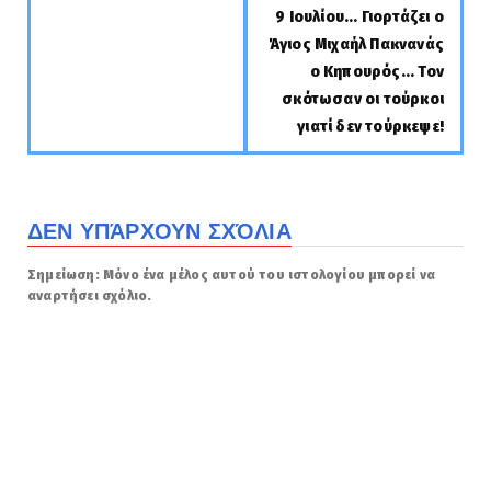
9 Ιουλίου... Γιορτάζει ο
Άγιος Μιχαήλ Πακνανάς
ο Κηπουρός... Τον
σκότωσαν οι τούρκοι
γιατί δεν τούρκεψε!
ΔΕΝ ΥΠΆΡΧΟΥΝ ΣΧΌΛΙΑ
Σημείωση: Μόνο ένα μέλος αυτού του ιστολογίου μπορεί να
αναρτήσει σχόλιο.