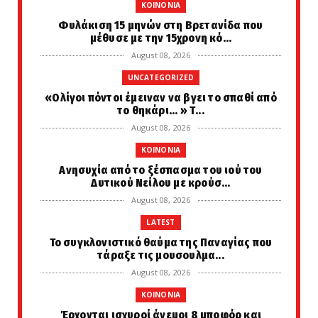
KOINONIA
Φυλάκιση 15 μηνών στη Βρετανίδα που
μέθυσε με την 15χρονη κό...
August 08, 2026
UNCATEGORIZED
«Ολίγοι πόντοι έμειναν να βγει το σπαθί από
το θηκάρι... » Τ...
August 08, 2026
KOINONIA
Ανησυχία από το ξέσπασμα του ιού του
Δυτικού Νείλου με κρούσ...
August 08, 2026
LATEST
Το συγκλονιστικό θαύμα της Παναγίας που
τάραξε τις μουσουλμα...
August 08, 2026
KOINONIA
Έρχονται ισχυροί άνεμοι 8 μποφόρ και