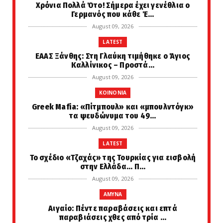
Χρόνια Πολλά Ότο! Σήμερα έχει γενέθλια ο
Γερμανός που κάθε Έ...
August 09, 2026
LATEST
EAAΣ Ξάνθης: Στη Γλαύκη τιμήθηκε ο Άγιος
Καλλίνικος – Προστά...
August 09, 2026
KOINONIA
Greek Μafia: «Πίτμπουλ» και «μπουλντόγκ»
τα ψευδώνυμα του 49...
August 09, 2026
LATEST
Το σχέδιο «Τζαχάς» της Τουρκίας για εισβολή
στην Ελλάδα... Π...
August 09, 2026
AMYNA
Αιγαίο: Πέντε παραβάσεις και επτά
παραβιάσεις χθες από τρία ...