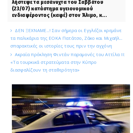
λήστεψε τα μεσάνυχτα του Σαββάτου
(23/07) κατάστημα υγειονομικού
ενδιαφέροντος (καφέ) στον Άλιμο, κ...
ΔΕΝ ΞΕΧΝΑΜΕ...! Σαν σήμερα οι Εγγλέζοι κρεμάνε
τα παλικάρια της ΕΟΚΑ Πατάτσο, Ζάκο και Μιχαήλ...
σπαρακτικές οι ιστορίες τους πριν την αγχόνη
Ακραία πρόκληση Φιντάν παραμονές του Αττίλα ΙΙ:
«Τα τουρκικά στρατεύματα στην Κύπρο
διασφαλίζουν τη σταθερότητα»