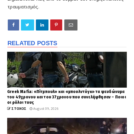
τραυματισμός.
RELATED POSTS
Greek Μafia: «Πίτμπουλ» και «μπουλντόγκ» τα ψευδώνυμα
του 49χρονου και του 37χρονου που συνελήφθησαν – Ποιοι
οι ρόλοι τους
ΣΤΟΧΟΣ
August 09, 2026