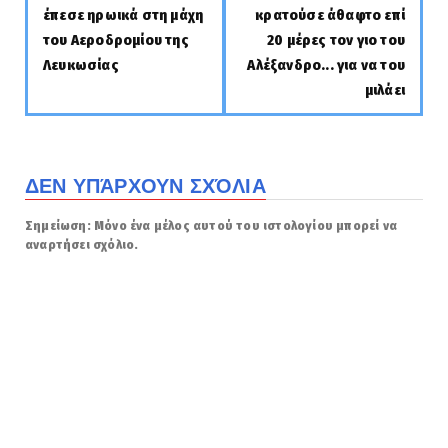
έπεσε ηρωικά στη μάχη
κρατούσε άθαφτο επί
του Αεροδρομίου της
20 μέρες τον γιο του
Λευκωσίας
Αλέξανδρο... για να του
μιλάει
ΔΕΝ ΥΠΆΡΧΟΥΝ ΣΧΌΛΙΑ
Σημείωση: Μόνο ένα μέλος αυτού του ιστολογίου μπορεί να
αναρτήσει σχόλιο.