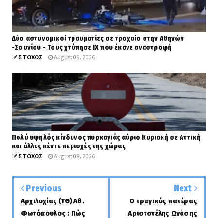
Δύο αστυνομικοί τραυματίες σε τροχαίο στην Αθηνών
-Σουνίου - Τους χτύπησε ΙΧ που έκανε αναστροφή
ΣΤΟΧΟΣ
August 09, 2026
Πολύ υψηλός κίνδυνος πυρκαγιάς αύριο Κυριακή σε Αττική
και άλλες πέντε περιοχές της χώρας
ΣΤΟΧΟΣ
August 08, 2026
Previous
Next
Αρχιλοχίας (ΤΘ) Αθ.
Ο τραγικός πατέρας
Φωτόπουλος : Πώς
Αριστοτέλης Ωνάσης