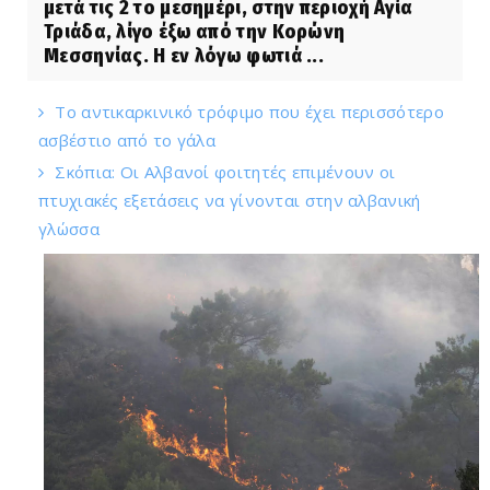
μετά τις 2 το μεσημέρι, στην περιοχή Αγία
Τριάδα, λίγο έξω από την Κορώνη
Μεσσηνίας. Η εν λόγω φωτιά ...
Το αντικαρκινικό τρόφιμο που έχει περισσότερο
ασβέστιο από το γάλα
Σκόπια: Οι Αλβανοί φοιτητές επιμένουν οι
πτυχιακές εξετάσεις να γίνονται στην αλβανική
γλώσσα