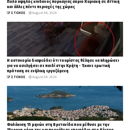
Πολύ υψηλός κίνδυνος πυρκαγιάς αύριο Κυριακή σε Αττική
και άλλες πέντε περιοχές της χώρας
ΣΤΟΧΟΣ
August 08, 2026
Η αστυνομία διαψεύδει ότι τουρίστας θέλησε να πληρώσει
για να ασελγήσει σε παιδί στην Κρήτη - Έκανε ερωτική
πρόταση σε ενήλικη εργαζόμενη
ΣΤΟΧΟΣ
August 08, 2026
Φυλάκιση 15 μηνών στη Βρετανίδα που μέθυσε με την
15χρονη κόρη της και προκάλεσε επεισόδιο στο Κέντρο