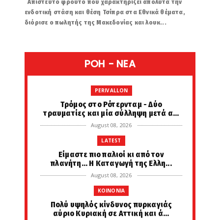
Απίστευτο φρούτο που χαρακτηρίζει απόλυτα την
ενδοτική στάση και θέση Τσίπρα στα Εθνικά θέματα,
διόρισε ο πωλητής της Μακεδονίας και λουκ...
POH - NEA
PERIVALLON
Tρόμος στο Ρότερνταμ - Δύο
τραυματίες και μία σύλληψη μετά α...
August 08, 2026
LATEST
Είμαστε πιο παλιοί κι από τον
πλανήτη... Η Καταγωγή της Ελλη...
August 08, 2026
KOINONIA
Πολύ υψηλός κίνδυνος πυρκαγιάς
αύριο Κυριακή σε Αττική και ά...