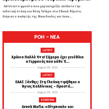
Απίστευτο φρούτο που χαρακτηρίζει απόλυτα την
ενδοτική στάση και θέση Τσίπρα στα Εθνικά θέματα,
διόρισε ο πωλητής της Μακεδονίας και λουκ...
POH - NEA
LATEST
Χρόνια Πολλά Ότο! Σήμερα έχει γενέθλια
ο Γερμανός που κάθε Έ...
August 09, 2026
LATEST
EAAΣ Ξάνθης: Στη Γλαύκη τιμήθηκε ο
Άγιος Καλλίνικος – Προστά...
August 09, 2026
KOINONIA
Greek Μafia: «Πίτμπουλ» και