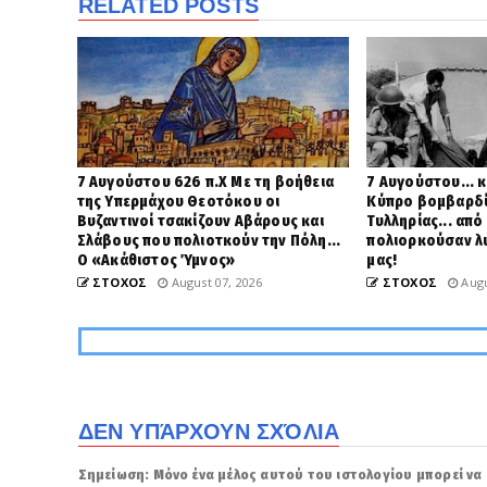
RELATED POSTS
7 Αυγούστου 626 π.Χ Με τη βοήθεια
7 Αυγούστου... κ
της Υπερμάχου Θεοτόκου οι
Κύπρο βομβαρδί
Βυζαντινοί τσακίζουν Αβάρους και
Τυλληρίας... από
Σλάβους που πολιοτκούν την Πόλη...
πολιορκούσαν λ
Ο «Ακάθιστος Ύμνος»
μας!
ΣΤΟΧΟΣ
August 07, 2026
ΣΤΟΧΟΣ
Augu
ΔΕΝ ΥΠΆΡΧΟΥΝ ΣΧΌΛΙΑ
Σημείωση: Μόνο ένα μέλος αυτού του ιστολογίου μπορεί να 