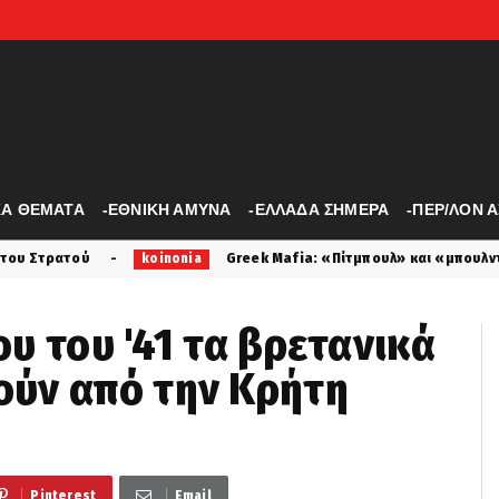
ΚΑ ΘΕΜΑΤΑ
-ΕΘΝΙΚΗ ΑΜΥΝΑ
-ΕΛΛΑΔΑ ΣΗΜΕΡΑ
-ΠΕΡ/ΛΟΝ 
Greek Μafia: «Πίτμπουλ» και «μπουλντόγκ» τα ψευδώνυμα
koinonia
ου του '41 τα βρετανικά
ύν από την Κρήτη
Pinterest
Email