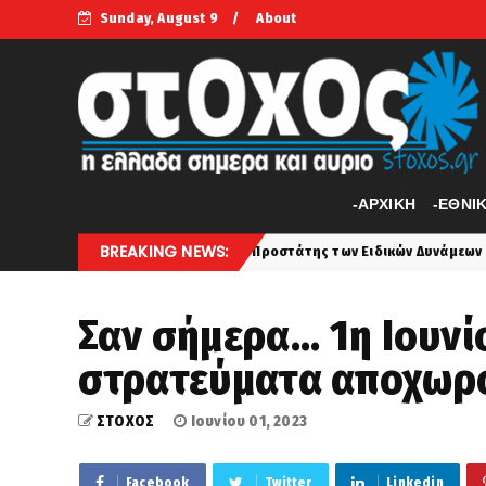
Sunday, August 9
About
-APXIKH
-ΕΘΝΙ
BREAKING NEWS:
γιος Καλλίνικος – Προστάτης των Ειδικών Δυνάμεων του Στρατού
Σαν σήμερα... 1η Ιουνί
στρατεύματα αποχωρο
ΣΤΟΧΟΣ
Ιουνίου 01, 2023
Facebook
Twitter
Linkedin