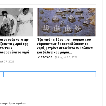
αι οι τούρκοι στην
Έξω από τη Σάμο... οι τούρκοι που
ζουν τα χωριά της
νόμισαν πως θα ισοπεδώσουν το
 το 1964
νησί, μετράνε ατελείωτα ανθρώπινα
υσσασμένα το νησί
και ξύλινα κουφάρια...
ΣΤΟΧΟΣ
August 05, 2026
st 07, 2026
αναρτήσει σχόλιο.