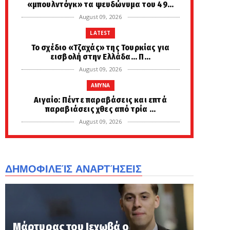
«μπουλντόγκ» τα ψευδώνυμα του 49...
August 09, 2026
LATEST
Το σχέδιο «Τζαχάς» της Τουρκίας για
εισβολή στην Ελλάδα... Π...
August 09, 2026
AMYNA
Αιγαίο: Πέντε παραβάσεις και επτά
παραβιάσεις χθες από τρία ...
August 09, 2026
LATEST
Προφητεία Σοκ: Ετοιμαστείτε! Αυτά που
θα δουν τα μάτια μας κ...
ΔΗΜΟΦΙΛΕΊΣ ΑΝΑΡΤΉΣΕΙΣ
August 09, 2026
FAVORI
Η Κύπρος τίμησε τους Νεομάρτυρες του
Έθνους, Τάσο Ισαάκ και ...
Μάρτυρας του Ιεχωβά ο
August 09, 2026