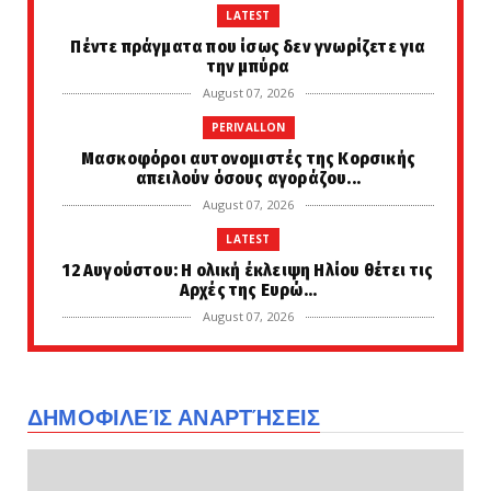
LATEST
Πέντε πράγματα που ίσως δεν γνωρίζετε για
την μπύρα
August 07, 2026
PERIVALLON
Μασκοφόροι αυτονομιστές της Κορσικής
απειλούν όσους αγοράζου...
August 07, 2026
LATEST
12 Αυγούστου: Η ολική έκλειψη Ηλίου θέτει τις
Αρχές της Ευρώ...
August 07, 2026
LATEST
Η CIA συγκρότησε μυστικά ειδική ομάδα για
την άσκηση πιέσεων...
ΔΗΜΟΦΙΛΕΊΣ ΑΝΑΡΤΉΣΕΙΣ
August 07, 2026
KOINONIA