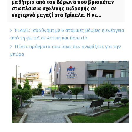
μαθήτρια από τον Βύρωνα που βρισκόταν
στα πλαίσια σχολικής εκδρομής σε
νυχτερινό μαγαζί στα Τρίκαλα. Η νε...
FLAME: Ισοδύναμη με 6 ατομικές βόμβες η ενέργεια
από τη φωτιά σε Αττική και Βοιωτία
Πέντε πράγματα που ίσως δεν γνωρίζετε για την
μπύρα