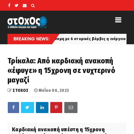
BREAKING NEWS:
FLAME: Ισοδύναμη με 6 ατομικές βόμβες η ενέργεια από τη φωτιά σ
ia
Τρίκαλα: Από καρδιακή ανακοπή
«έφυγε» η 15χρονη σε νυχτερινό
μαγαζί
ΣΤΟΧΟΣ
Μαΐου 06, 2023
Καρδιακή ανακοπή υπέστη η 15χρονη