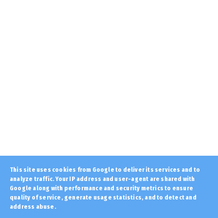
August 07, 2026
PERIVALLON
Τριμερής αμυντική συμφωνία Τουρκίας,
Σαουδικής Αραβίας και Π...
August 07, 2026
LATEST
Αυτά λένε είναι τα 25 πράγματα που δε
μπορούν να καταστραφού...
August 07, 2026
LATEST
Μητέρα και γιος οι νεκροί από την μετωπική
φορτηγού με ΙΧ στ...
August 07, 2026
LATEST
This site uses cookies from Google to deliver its services and to
analyze traffic. Your IP address and user-agent are shared with
Ιούλιος - Αύγουστος: Η εποχή των φαγώσιμων
χόρτων του ευλογη...
Google along with performance and security metrics to ensure
quality of service, generate usage statistics, and to detect and
August 07, 2026
address abuse.
Copyright ©
2026 | Εφημερίδα "Στόχος" - Stoxos
PERIVALLON