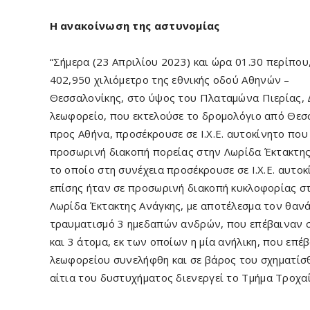
Η ανακοίνωση της αστυνομίας
“Σήμερα (23 Απριλίου 2023) και ώρα 01.30 περίπου
402,950 χιλιόμετρο της εθνικής οδού Αθηνών –
Θεσσαλονίκης, στο ύψος του Πλαταμώνα Πιερίας, Δ
λεωφορείο, που εκτελούσε το δρομολόγιο από Θεσ
προς Αθήνα, προσέκρουσε σε Ι.Χ.Ε. αυτοκίνητο που
προσωρινή διακοπή πορείας στην Λωρίδα Έκτακτης
το οποίο στη συνέχεια προσέκρουσε σε Ι.Χ.Ε. αυτο
επίσης ήταν σε προσωρινή διακοπή κυκλοφορίας σ
Λωρίδα Έκτακτης Ανάγκης, με αποτέλεσμα τον θαν
τραυματισμό 3 ημεδαπών ανδρών, που επέβαιναν στ
και 3 άτομα, εκ των οποίων η μία ανήλικη, που επέ
λεωφορείου συνελήφθη και σε βάρος του σχηματίσθ
αίτια του δυστυχήματος διενεργεί το Τμήμα Τροχ