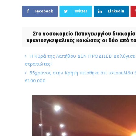
Facebook
Twitter
Linkedin
Στο νοσοκομείο Παπαγεωργίου διακομίσθ
κρανιοεγκεφαλικές κακώσεις οι δύο από του
Η Κυρά της Λαπήθου ΔΕΝ ΠΡΟΔΩΣΕ! Δε λύγισε σ
στρατιώτες!
55χρονος στην Κρήτη πείσθηκε ότι ιστοσελίδα 
€100.000