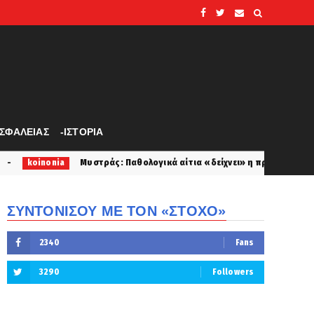
ΑΣΦΑΛΕΙΑΣ
-ΙΣΤΟΡΙΑ
άς: Παθολογικά αίτια «δείχνει» η πρώτη ιατροδικαστική εκτίμηση για 
ΣΥΝΤΟΝΙΣΟΥ ΜΕ ΤΟΝ «ΣΤΟΧΟ»
2340
Fans
3290
Followers