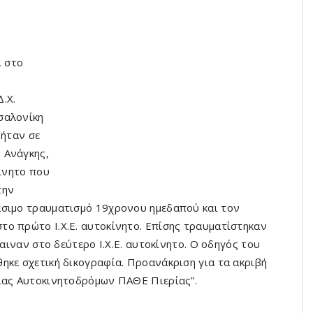
, στο
.Χ.
σαλονίκη
 ήταν σε
 Ανάγκης,
κίνητο που
την
άσιμο τραυματισμό 19χρονου ημεδαπού και τον
ο πρώτο Ι.Χ.Ε. αυτοκίνητο. Επίσης τραυματίστηκαν
βαιναν στο δεύτερο Ι.Χ.Ε. αυτοκίνητο. Ο οδηγός του
ηκε σχετική δικογραφία. Προανάκριση για τα ακριβή
αίας Αυτοκινητοδρόμων ΠΑΘΕ Πιερίας”.