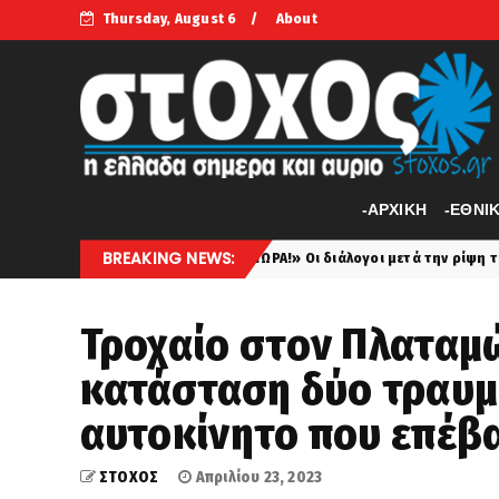
Thursday, August 6
About
-APXIKH
-ΕΘΝΙ
BREAKING NEWS:
Ε ΜΟΛΙΣ ΤΩΡΑ!» Οι διάλογοι μετά την ρίψη της Ατομικής Βόμβας στη 
Τροχαίο στον Πλαταμώ
κατάσταση δύο τραυμ
αυτοκίνητο που επέβα
ΣΤΟΧΟΣ
Απριλίου 23, 2023