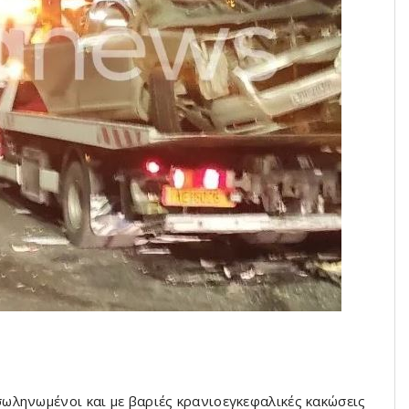
ωληνωμένοι και με βαριές κρανιοεγκεφαλικές κακώσεις