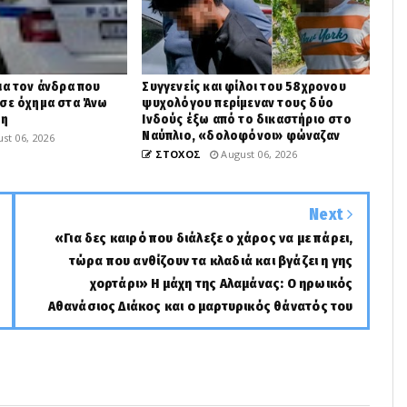
ια τον άνδρα που
Συγγενείς και φίλοι του 58χρονου
 σε όχημα στα Άνω
ψυχολόγου περίμεναν τους δύο
βη
Ινδούς έξω από το δικαστήριο στο
Ναύπλιο, «δολοφόνοι» φώναζαν
st 06, 2026
ΣΤΟΧΟΣ
August 06, 2026
Next
«Για δες καιρό που διάλεξε ο χάρος να με πάρει,
τώρα που ανθίζουν τα κλαδιά και βγάζει η γης
χορτάρι» Η μάχη της Αλαμάνας: Ο ηρωικός
Αθανάσιος Διάκος και ο μαρτυρικός θάνατός του