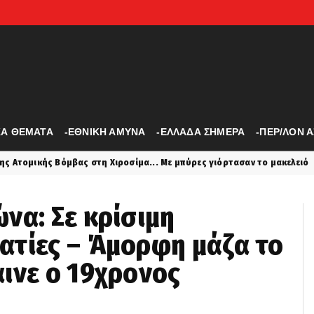
ΚΑ ΘΕΜΑΤΑ
-ΕΘΝΙΚΗ ΑΜΥΝΑ
-ΕΛΛΑΔΑ ΣΗΜΕΡΑ
-ΠΕΡ/ΛΟΝ 
Χιροσίμα... Με μπύρες γιόρτασαν το μακελειό
Μυστρ
koinonia
να: Σε κρίσιμη
ατίες – Άμορφη μάζα το
ινε ο 19χρονος