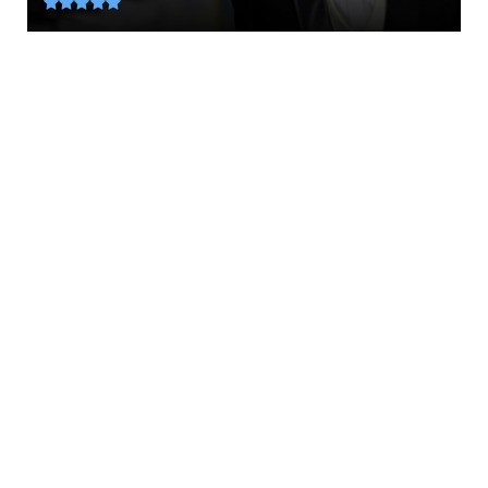
August 07, 2026
LATEST
«Δροσιά» και σύνεση: Δέκα τρικ για να
κρατήσει περισσότερο η...
August 07, 2026
KOINONIA
Συνελήφθη μέσα σε προαύλιο σχολείου στο
Μαρούσι 35χρονος αλλ...
August 07, 2026
LATEST
Τηλεργασία: Ο αντίκτυπος στην ψυχική υγεία
και το «δικαίωμα ...
August 07, 2026
PERIVALLON
Τριμερής αμυντική συμφωνία Τουρκίας,
Σαουδικής Αραβίας και Π...
August 07, 2026
LATEST