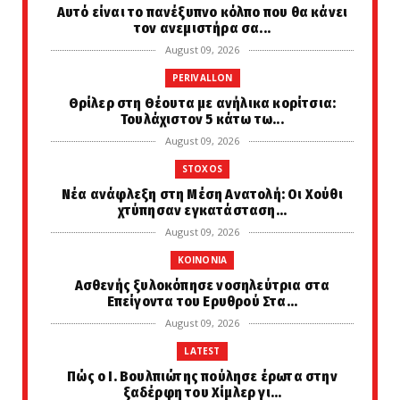
Αυτό είναι το πανέξυπνο κόλπο που θα κάνει
τον ανεμιστήρα σα...
August 09, 2026
PERIVALLON
Θρίλερ στη Θέουτα με ανήλικα κορίτσια:
Τουλάχιστον 5 κάτω τω...
August 09, 2026
STOXOS
Νέα ανάφλεξη στη Μέση Ανατολή: Οι Χούθι
χτύπησαν εγκατάσταση...
August 09, 2026
KOINONIA
Ασθενής ξυλοκόπησε νοσηλεύτρια στα
Επείγοντα του Ερυθρού Στα...
August 09, 2026
LATEST
Πώς ο Ι. Βουλπιώτης πούλησε έρωτα στην
ξαδέρφη του Χίμλερ γι...