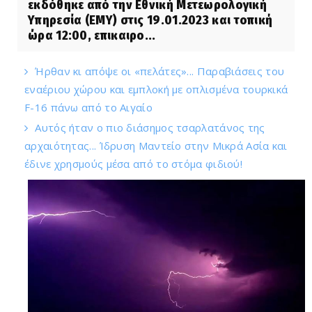
εκδόθηκε από την Εθνική Μετεωρολογική
Υπηρεσία (ΕΜΥ) στις 19.01.2023 και τοπική
ώρα 12:00, επικαιρο...
Ήρθαν κι απόψε οι «πελάτες»... Παραβιάσεις του
εναέριου χώρου και εμπλοκή με οπλισμένα τουρκικά
F-16 πάνω από το Αιγαίο
Αυτός ήταν ο πιο διάσημος τσαρλατάνος της
αρχαιότητας... Ίδρυση Μαντείο στην Μικρά Ασία και
έδινε χρησμούς μέσα από το στόμα φιδιού!