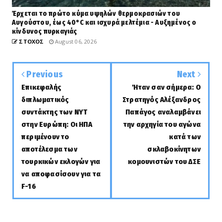
Έρχεται το πρώτο κύμα υψηλών θερμοκρασιών του
Αυγούστου, έως 40°C και ισχυρά μελτέμια - Αυξημένος ο
κίνδυνος πυρκαγιάς
ΣΤΟΧΟΣ
August 06, 2026
Previous
Next
Επικεφαλής
Ήταν σαν σήμερα: Ο
διπλωματικός
Στρατηγός Αλέξανδρος
συντάκτης των NYT
Παπάγος αναλαμβάνει
στην Ευρώπη: Οι ΗΠΑ
την αρχηγία του αγώνα
περιμένουν το
κατά των
αποτέλεσμα των
σκλαβοκίνητων
τουρκικών εκλογών για
κομουνιστών του ΔΣΕ
να αποφασίσουν για τα
F-16