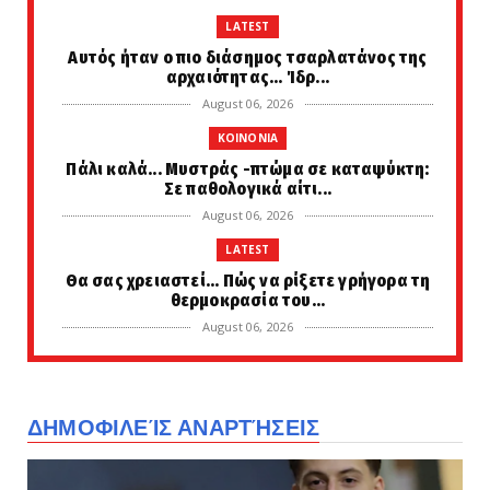
LATEST
Αυτός ήταν ο πιο διάσημος τσαρλατάνος της
αρχαιότητας... Ίδρ...
August 06, 2026
KOINONIA
Πάλι καλά... Μυστράς -πτώμα σε καταψύκτη:
Σε παθολογικά αίτι...
August 06, 2026
LATEST
Θα σας χρειαστεί... Πώς να ρίξετε γρήγορα τη
θερμοκρασία του...
August 06, 2026
LATEST
Meteo: Πότε ξεκινούν οι δασικές πυρκαγιές
στην Ελλάδα, οι έξ...
ΔΗΜΟΦΙΛΕΊΣ ΑΝΑΡΤΉΣΕΙΣ
August 06, 2026
LATEST