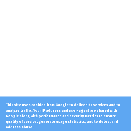
August 06, 2026
STOXOS
Μάτι: «Αμέριστη συμπαράσταση» στα
θύματα των φετινών πυρκαγι...
August 06, 2026
LATEST
ΒΟΡΕΙΟΣ ΗΠΕΙΡΟΣ: Επιστολή Άγγλου
Συνταγματάρχη το 1913: «Στη...
August 06, 2026
KOINONIA
Έρχεται το πρώτο κύμα υψηλών
θερμοκρασιών του Αυγούστου, έως...
August 06, 2026
LATEST
This site uses cookies from Google to deliver its services and to
analyze traffic. Your IP address and user-agent are shared with
Πώς θα ήταν η ζωή στον πλανήτη μετά από
έναν πυρηνικό πόλεμο...
Google along with performance and security metrics to ensure
quality of service, generate usage statistics, and to detect and
August 06, 2026
address abuse.