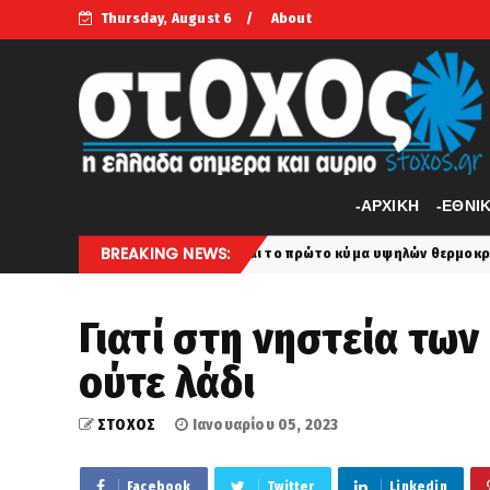
Thursday, August 6
About
-APXIKH
-ΕΘΝΙ
BREAKING NEWS:
ρχεται το πρώτο κύμα υψηλών θερμοκρασιών του Αυγούστου, έως 
nia
Γιατί στη νηστεία τω
ούτε λάδι
ΣΤΟΧΟΣ
Ιανουαρίου 05, 2023
Facebook
Twitter
Linkedin