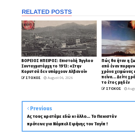
RELATED POSTS
ΒΟΡΕΙΟΣ ΗΠΕΙΡΟΣ: Επιστολή Άγγλου
Πώς θα ήταν η ζ
Συνταγματάρχη το 1913: «Στην
από έναν πυρηνικ
Κορυτσά δεν υπάρχουν Αλβανοί»
χρόνα χειμώνας 
πείνα... Δείτε χ
ΣΤΟΧΟΣ
August 06, 2026
το έτος μηδέν
ΣΤΟΧΟΣ
Augu
Previous
Ας τους κρατάμε εδώ κι άλλο... To Πακιστάν
πρότεινε για Νόμπελ Ειρήνης τον Ταγίπ !