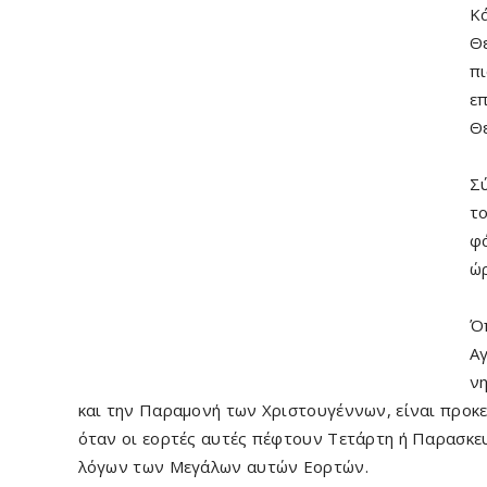
Κά
Θε
πι
επ
Θε
Σύ
το
φά
ώ
Όπ
Αγ
ν
και την Παραμονή των Χριστουγέννων, είναι προκ
όταν οι εορτές αυτές πέφτουν Τετάρτη ή Παρασκευή
λόγων των Μεγάλων αυτών Εορτών.