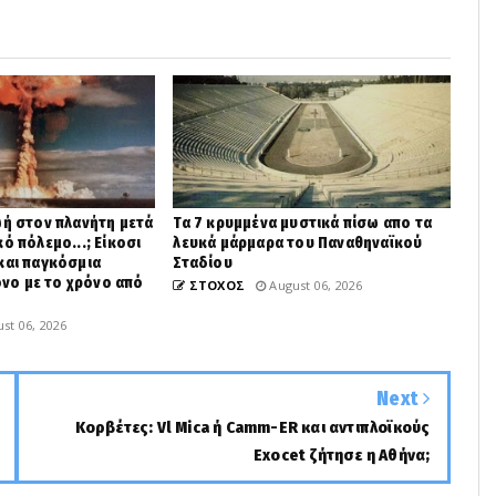
ωή στον πλανήτη μετά
Τα 7 κρυμμένα μυστικά πίσω απο τα
ό πόλεμο...; Είκοσι
λευκά μάρμαρα του Παναθηναϊκού
και παγκόσμια
Σταδίου
ρόνο με το χρόνο από
ΣΤΟΧΟΣ
August 06, 2026
st 06, 2026
Next
Κορβέτες: Vl Mica ή Camm-ER και αντιπλοϊκούς
Exocet ζήτησε η Αθήνα;